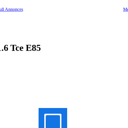
Me
1.6 Tce E85