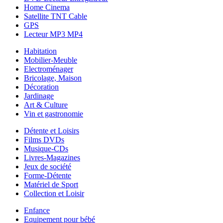
Home Cinema
Satellite TNT Cable
GPS
Lecteur MP3 MP4
Habitation
Mobilier-Meuble
Electroménager
Bricolage, Maison
Décoration
Jardinage
Art & Culture
Vin et gastronomie
Détente et Loisirs
Films DVDs
Musique-CDs
Livres-Magazines
Jeux de société
Forme-Détente
Matériel de Sport
Collection et Loisir
Enfance
Equipement pour bébé