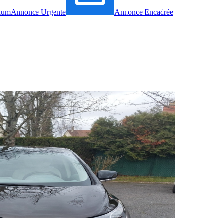
ium
Annonce Urgente
Annonce Encadrée