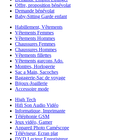
Offre, proposition bénévolat
Demande bénévolat
Baby-Sitting Garde enfant
Habillement, Vêtements
Vêtements Femmes
Vêtements Hommes
Chaussures Femmes
Chaussures Hommes
Vêtements fillettes
Vêtements garçons Ado.
Montres, Horlogerie
Sac a Main, Sacoches
Bagagerie-Sac de voyage
Bijoux-Joaillerie
Accessoire mode
High Tech
Hifi Son Audio Vidéo
Informatique, Imprimante
Téléphonie GSM
Jeux vidéo, Gamer
Appareil Photo Caméscope
Téléviseur, Ecran plat
DVD Lecteur Enregistreur