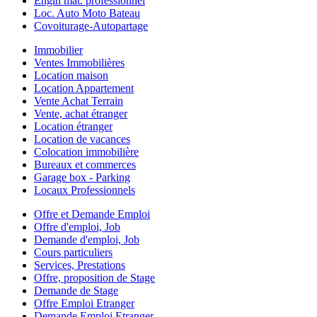
Engin mat. professionnel
Loc. Auto Moto Bateau
Covoiturage-Autopartage
Immobilier
Ventes Immobilières
Location maison
Location Appartement
Vente Achat Terrain
Vente, achat étranger
Location étranger
Location de vacances
Colocation immobilière
Bureaux et commerces
Garage box - Parking
Locaux Professionnels
Offre et Demande Emploi
Offre d'emploi, Job
Demande d'emploi, Job
Cours particuliers
Services, Prestations
Offre, proposition de Stage
Demande de Stage
Offre Emploi Etranger
Demande Emploi Etranger