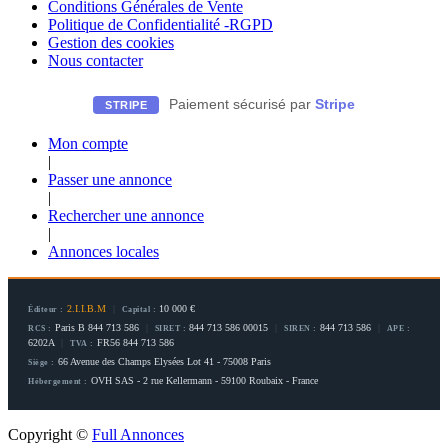
Conditions Générales de Vente
Politique de Confidentialité -RGPD
Gestion des cookies
Nous contacter
Paiement sécurisé par
Stripe
STRIPE
Mon compte
|
Passer une annonce
|
Rechercher une annonce
|
Annonces locales
2.I.I.B.M
|
10 000 €
Éditeur :
Capital :
Paris B 844 713 586
|
844 713 586 00015
|
844 713 586
|
RCS :
SIRET :
SIREN :
APE :
6202A
|
FR56 844 713 586
TVA :
66 Avenue des Champs Elysées Lot 41 - 75008 Paris
Siège :
OVH SAS - 2 rue Kellermann - 59100 Roubaix - France
Hébergement :
Copyright ©
Full Annonces