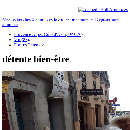
Mes recherches
0
annonces favorites
Se connecter
Déposer une
annonce
Provence Alpes Côte d'Azur, PACA
>
Var (83)
>
Forme-Détente
>
détente bien-être