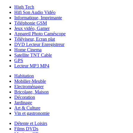
High Tech
Hifi Son Audio Vidéo
Informatique, Imprimante
Téléphonie GSM
Jeux vidéo, Gamer
Appareil Photo Caméscope
Téléviseur, Ecran plat
DVD Lecteur Enregistreur
Home Cinema
Satellite TNT Cable
GPS
Lecteur MP3 MP4
Habitation
Mobilier-Meuble
Electroménager
Bricolage, Maison
Décoration
Jardinage
Art & Culture
Vin et gastronomie
Détente et Loisirs
Films DVDs