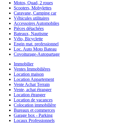
Motos, Quad, 2 roues
Scooters, Mobylettes
Caravane, Camping car
Véhicules utilitaires
Accessoires Automobiles
Pièces détachées
Bateaux, Nautisme
Vélo, Bicyclette
Engin mat. professionnel
Loc. Auto Moto Bateau
Covoiturage-Autopartage
Immobilier
Ventes Immobilières
Location maison
Location Appartement
Vente Achat Terrain
Vente, achat étranger
Location étranger
Location de vacances
Colocation immobilière
Bureaux et commerces
Garage box - Parking
Locaux Professionnels