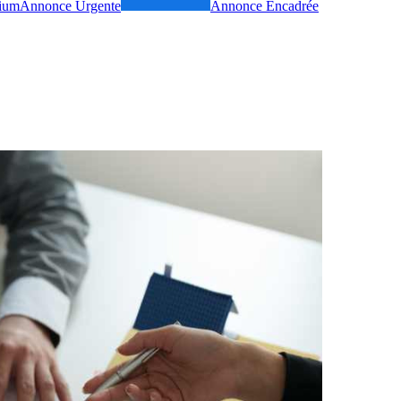
ium
Annonce Urgente
Annonce Encadrée