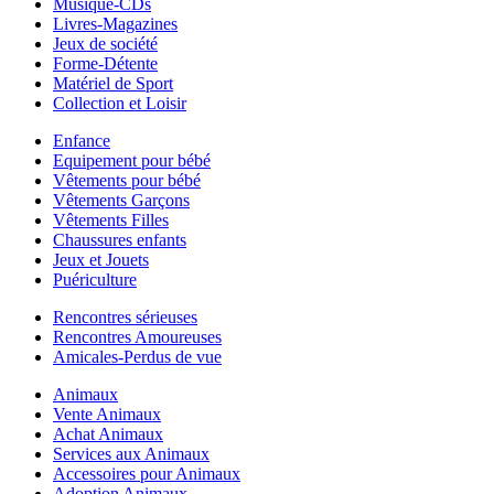
Musique-CDs
Livres-Magazines
Jeux de société
Forme-Détente
Matériel de Sport
Collection et Loisir
Enfance
Equipement pour bébé
Vêtements pour bébé
Vêtements Garçons
Vêtements Filles
Chaussures enfants
Jeux et Jouets
Puériculture
Rencontres sérieuses
Rencontres Amoureuses
Amicales-Perdus de vue
Animaux
Vente Animaux
Achat Animaux
Services aux Animaux
Accessoires pour Animaux
Adoption Animaux