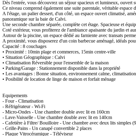
Dès l'entrée, vous découvrez un séjour spacieux et lumineux, ouvert s
Ce niveau comprend également une suite parentale, véritable espace de 
A l'étage, un palier dessert, d'un côté, un espace ouvert climatisé, a
panoramique sur la baie de Calvi.
Une seconde chambre séparée, complète cet étage. Spacieuse et équipée 
Coté extérieur, vous profiterez de l'ambiance apaisante du jardin et a
Autour de la piscine, un espace dédié au farniente avec transats perme
A proximité, vous disposerez d'un coin barbecue aménagé, idéals pour p
Capacité : 8 couchages
• Proximité : 10min plage et commerces, 15min centre-ville
• Situation Géographique : Calvi
• Climatisation Réversible pour l'ensemble de la maison
• Parking/Garage : Stationnement disponible dans la propriété
• Les avantages : Bonne situation, environnement calme, climatisation r
• Posibilité de location de linge de maison et forfait ménage
Equipements
- Four - Climatisation
- Réfrigérateur - Wi-Fi
- Micro-Ondes - Une chambre double avec lit en 160cm
- Lave-Vaisselle - Une chambre double avec lit en 140cm
- Cafetière à Filtre/ Bouilloire - Une chambre avec deux lits simples 
- Grille-Pains - Un canapé convertible 2 places
- Plaque Vitrocéramique - Téléviseur