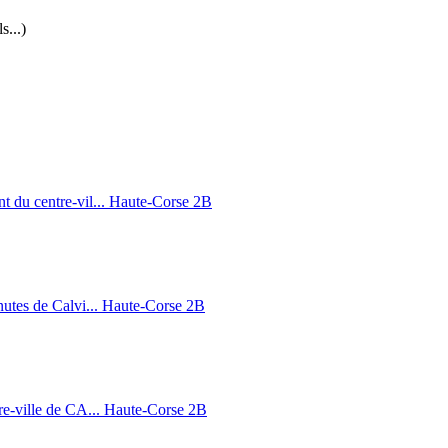
s...)