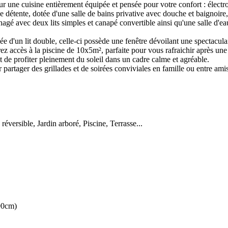
ur une cuisine entièrement équipée et pensée pour votre confort : élect
détente, dotée d'une salle de bains privative avec douche et baignoire, 
ménagé avec deux lits simples et canapé convertible ainsi qu'une salle d'
d'un lit double, celle-ci possède une fenêtre dévoilant une spectaculai
urez accès à la piscine de 10x5m², parfaite pour vous rafraichir après u
t de profiter pleinement du soleil dans un cadre calme et agréable.
artager des grillades et de soirées conviviales en famille ou entre amis
éversible, Jardin arboré, Piscine, Terrasse...
(90cm)