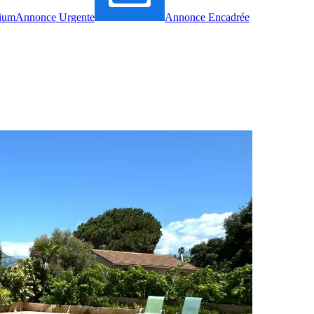
ium
Annonce Urgente
Annonce Encadrée