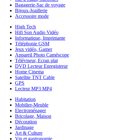
Bagagerie-Sac de voyage
Bijoux-Joaillerie
Accessoire mode
High Tech
Hifi Son Audio Vidéo
Informatique, Imprimante
Téléphonie GSM
Jeux vidéo, Gamer
Appareil Photo Caméscope
Téléviseur, Ecran plat
DVD Lecteur Enregistreur
Home Cinema
Satellite TNT Cable
GPS
Lecteur MP3 MP4
Habitation
Mobilier-Meuble
Electroménager
Bricolage, Maison
Décoration
Jardinage
Art & Culture
Vin et gastronomie