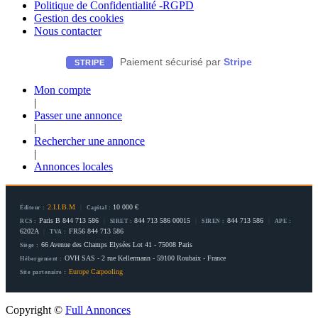
Politique de Confidentialité -RGPD
Gestion des cookies
Nous contacter
Paiement sécurisé par
Stripe
STRIPE
Mon compte
|
Passer une annonce
|
Rechercher une annonce
|
Annonces locales
2.I.I.B.M
|
10 000 €
Éditeur :
Capital :
Paris B 844 713 586
|
844 713 586 00015
|
844 713 586
|
RCS :
SIRET :
SIREN :
APE :
6202A
|
FR56 844 713 586
TVA :
66 Avenue des Champs Elysées Lot 41 - 75008 Paris
Siège :
OVH SAS - 2 rue Kellermann - 59100 Roubaix - France
Hébergement :
Europe Carpooling
Site partenaire :
Copyright ©
Full Annonces