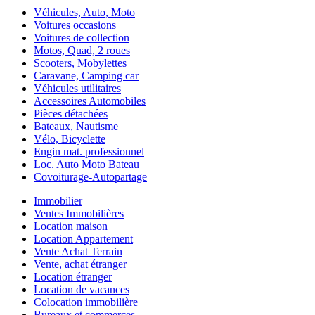
Véhicules, Auto, Moto
Voitures occasions
Voitures de collection
Motos, Quad, 2 roues
Scooters, Mobylettes
Caravane, Camping car
Véhicules utilitaires
Accessoires Automobiles
Pièces détachées
Bateaux, Nautisme
Vélo, Bicyclette
Engin mat. professionnel
Loc. Auto Moto Bateau
Covoiturage-Autopartage
Immobilier
Ventes Immobilières
Location maison
Location Appartement
Vente Achat Terrain
Vente, achat étranger
Location étranger
Location de vacances
Colocation immobilière
Bureaux et commerces