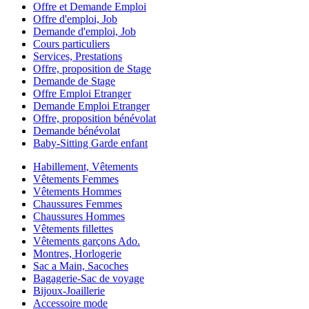
Offre et Demande Emploi
Offre d'emploi, Job
Demande d'emploi, Job
Cours particuliers
Services, Prestations
Offre, proposition de Stage
Demande de Stage
Offre Emploi Etranger
Demande Emploi Etranger
Offre, proposition bénévolat
Demande bénévolat
Baby-Sitting Garde enfant
Habillement, Vêtements
Vêtements Femmes
Vêtements Hommes
Chaussures Femmes
Chaussures Hommes
Vêtements fillettes
Vêtements garçons Ado.
Montres, Horlogerie
Sac a Main, Sacoches
Bagagerie-Sac de voyage
Bijoux-Joaillerie
Accessoire mode