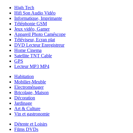
High Tech
Hifi Son Audio Vidéo
Informatique, Imprimante
Téléphonie GSM
Jeux vidéo, Gamer
Appareil Photo Caméscope
Téléviseur, Ecran plat
DVD Lecteur Enregistreur
Home Cinema
Satellite TNT Cable
GPS
Lecteur MP3 MP4
Habitation
Mobilier-Meuble
Electroménager
Bricolage, Maison
Décoration
Jardinage
Art & Culture
Vin et gastronomie
Détente et Loisirs
Films DVDs