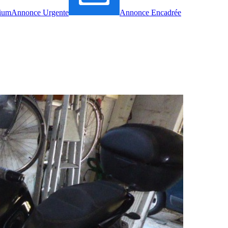
ium
Annonce Urgente
Annonce Encadrée