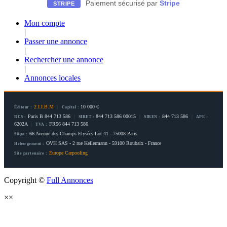
Paiement sécurisé par
Stripe
STRIPE
Mon compte
|
Passer une annonce
|
Rechercher une annonce
|
Annonces locales
2.I.I.B.M
|
10 000 €
Éditeur :
Capital :
Paris B 844 713 586
|
844 713 586 00015
|
844 713 586
|
RCS :
SIRET :
SIREN :
APE :
6202A
|
FR56 844 713 586
TVA :
66 Avenue des Champs Elysées Lot 41 - 75008 Paris
Siège :
OVH SAS - 2 rue Kellermann - 59100 Roubaix - France
Hébergement :
Europe Carpooling
Site partenaire :
Copyright ©
Full Annonces
×
×