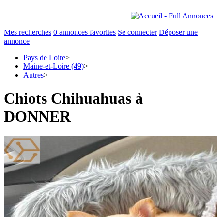
Mes recherches
0
annonces favorites
Se connecter
Déposer une
annonce
Pays de Loire
>
Maine-et-Loire (49)
>
Autres
>
Chiots Chihuahuas à
DONNER