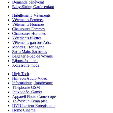
Demande bénévolat
Baby-Sitting Garde enfant
Habillement, Vêtements
Vêtements Femmes
Vêtements Hommes
Chaussures Femmes
Chaussures Hommes
Vêtements fillettes
Vêtements garçons Ado.
Montres, Horlogerie
Sac a Main, Sacoches
Bagagerie-Sac de voyage
Bijoux-Joaillerie
Accessoire mode
High Tech
Hifi Son Audio Vidéo
Informatique, Imprimante
Téléphonie GSM
Jeux vidéo, Gamer
Appareil Photo Caméscope
Téléviseur, Ecran plat
DVD Lecteur Enregistreur
Home Cinema