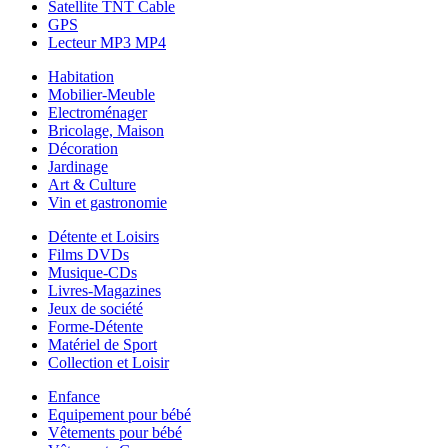
Satellite TNT Cable
GPS
Lecteur MP3 MP4
Habitation
Mobilier-Meuble
Electroménager
Bricolage, Maison
Décoration
Jardinage
Art & Culture
Vin et gastronomie
Détente et Loisirs
Films DVDs
Musique-CDs
Livres-Magazines
Jeux de société
Forme-Détente
Matériel de Sport
Collection et Loisir
Enfance
Equipement pour bébé
Vêtements pour bébé