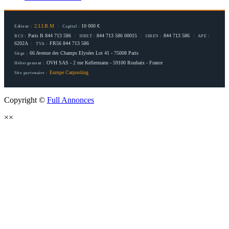
2.I.I.B.M
|
10 000 €
Éditeur :
Capital :
Paris B 844 713 586
|
844 713 586 00015
|
844 713 586
|
RCS :
SIRET :
SIREN :
APE :
6202A
|
FR56 844 713 586
TVA :
66 Avenue des Champs Elysées Lot 41 - 75008 Paris
Siège :
OVH SAS - 2 rue Kellermann - 59100 Roubaix - France
Hébergement :
Europe Carpooling
Site partenaire :
Copyright ©
Full Annonces
×
×