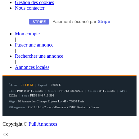
Gestion des cookies
Nous contacter
Paiement sécurisé par
Stripe
STRIPE
Mon compte
|
Passer une annonce
|
Rechercher une annonce
|
Annonces locales
2.I.I.B.M
|
10 000 €
Éditeur :
Capital :
Paris B 844 713 586
|
844 713 586 00015
|
844 713 586
|
RCS :
SIRET :
SIREN :
APE :
6202A
|
FR56 844 713 586
TVA :
66 Avenue des Champs Elysées Lot 41 - 75008 Paris
Siège :
OVH SAS - 2 rue Kellermann - 59100 Roubaix - France
Hébergement :
Copyright ©
Full Annonces
×
×