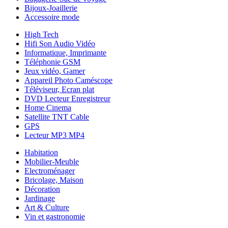
Bijoux-Joaillerie
Accessoire mode
High Tech
Hifi Son Audio Vidéo
Informatique, Imprimante
Téléphonie GSM
Jeux vidéo, Gamer
Appareil Photo Caméscope
Téléviseur, Ecran plat
DVD Lecteur Enregistreur
Home Cinema
Satellite TNT Cable
GPS
Lecteur MP3 MP4
Habitation
Mobilier-Meuble
Electroménager
Bricolage, Maison
Décoration
Jardinage
Art & Culture
Vin et gastronomie