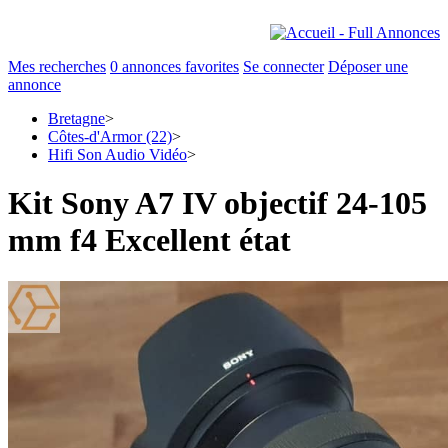
Mes recherches
0
annonces favorites
Se connecter
Déposer une
annonce
Bretagne
>
Côtes-d'Armor (22)
>
Hifi Son Audio Vidéo
>
Kit Sony A7 IV objectif 24-105
mm f4 Excellent état