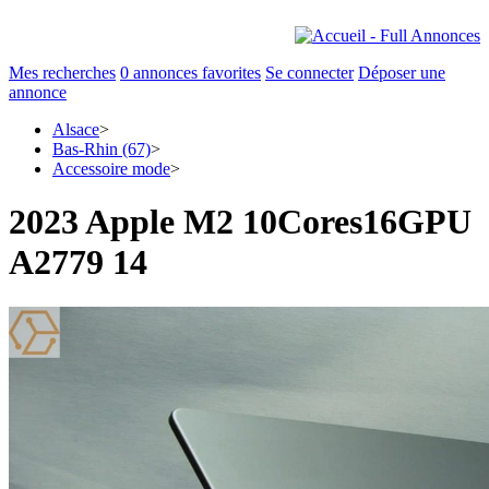
Mes recherches
0
annonces favorites
Se connecter
Déposer une
annonce
Alsace
>
Bas-Rhin (67)
>
Accessoire mode
>
2023 Apple M2 10Cores16GPU
A2779 14