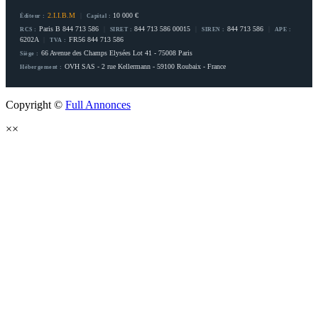
2.I.I.B.M
|
10 000 €
Éditeur :
Capital :
Paris B 844 713 586
|
844 713 586 00015
|
844 713 586
|
RCS :
SIRET :
SIREN :
APE :
6202A
|
FR56 844 713 586
TVA :
66 Avenue des Champs Elysées Lot 41 - 75008 Paris
Siège :
OVH SAS - 2 rue Kellermann - 59100 Roubaix - France
Hébergement :
Copyright ©
Full Annonces
×
×