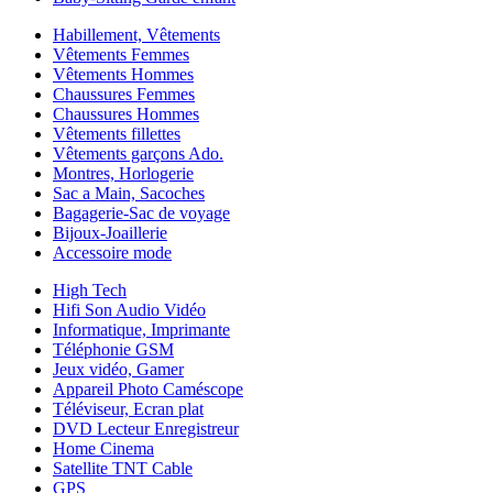
Habillement, Vêtements
Vêtements Femmes
Vêtements Hommes
Chaussures Femmes
Chaussures Hommes
Vêtements fillettes
Vêtements garçons Ado.
Montres, Horlogerie
Sac a Main, Sacoches
Bagagerie-Sac de voyage
Bijoux-Joaillerie
Accessoire mode
High Tech
Hifi Son Audio Vidéo
Informatique, Imprimante
Téléphonie GSM
Jeux vidéo, Gamer
Appareil Photo Caméscope
Téléviseur, Ecran plat
DVD Lecteur Enregistreur
Home Cinema
Satellite TNT Cable
GPS