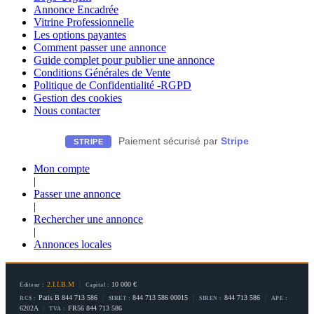
Annonce Encadrée
Vitrine Professionnelle
Les options payantes
Comment passer une annonce
Guide complet pour publier une annonce
Conditions Générales de Vente
Politique de Confidentialité -RGPD
Gestion des cookies
Nous contacter
Paiement sécurisé par
Stripe
STRIPE
Mon compte
|
Passer une annonce
|
Rechercher une annonce
|
Annonces locales
2.I.I.B.M
|
10 000 €
Éditeur :
Capital :
Paris B 844 713 586
|
844 713 586 00015
|
844 713 586
|
RCS :
SIRET :
SIREN :
APE :
6202A
|
FR56 844 713 586
TVA :