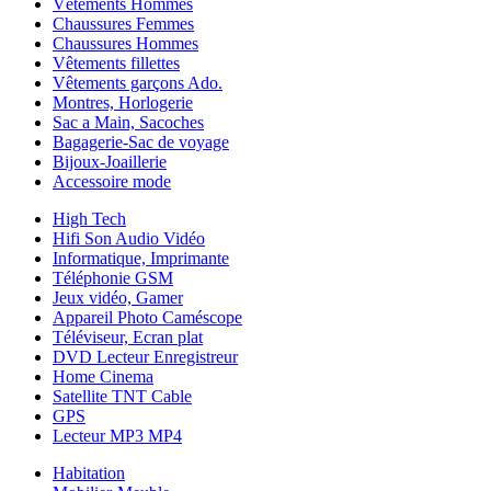
Vêtements Hommes
Chaussures Femmes
Chaussures Hommes
Vêtements fillettes
Vêtements garçons Ado.
Montres, Horlogerie
Sac a Main, Sacoches
Bagagerie-Sac de voyage
Bijoux-Joaillerie
Accessoire mode
High Tech
Hifi Son Audio Vidéo
Informatique, Imprimante
Téléphonie GSM
Jeux vidéo, Gamer
Appareil Photo Caméscope
Téléviseur, Ecran plat
DVD Lecteur Enregistreur
Home Cinema
Satellite TNT Cable
GPS
Lecteur MP3 MP4
Habitation