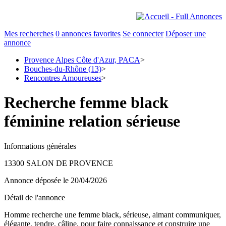
Mes recherches
0
annonces favorites
Se connecter
Déposer une
annonce
Provence Alpes Côte d'Azur, PACA
>
Bouches-du-Rhône (13)
>
Rencontres Amoureuses
>
Recherche femme black
féminine relation sérieuse
Informations générales
13300 SALON DE PROVENCE
Annonce déposée
le 20/04/2026
Détail de l'annonce
Homme recherche une femme black, sérieuse, aimant communiquer,
élégante, tendre, câline, pour faire connaissance et construire une