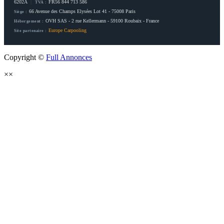
6202A
|
FR56 844 713 586
TVA :
66 Avenue des Champs Elysées Lot 41 - 75008 Paris
Siège :
OVH SAS - 2 rue Kellermann - 59100 Roubaix - France
Hébergement :
Europe Carpooling
Site partenaire :
Copyright ©
Full Annonces
×
×