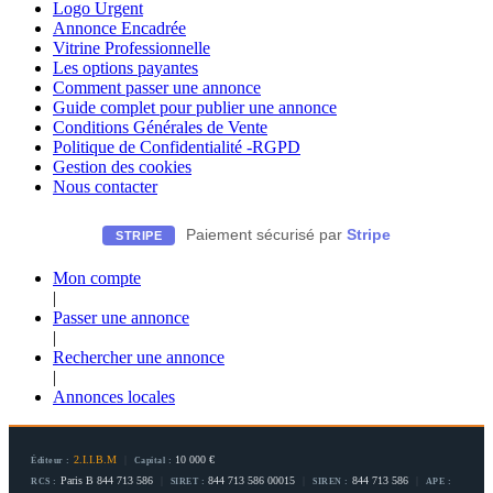
Logo Urgent
Annonce Encadrée
Vitrine Professionnelle
Les options payantes
Comment passer une annonce
Guide complet pour publier une annonce
Conditions Générales de Vente
Politique de Confidentialité -RGPD
Gestion des cookies
Nous contacter
Paiement sécurisé par
Stripe
STRIPE
Mon compte
|
Passer une annonce
|
Rechercher une annonce
|
Annonces locales
2.I.I.B.M
|
10 000 €
Éditeur :
Capital :
Paris B 844 713 586
|
844 713 586 00015
|
844 713 586
|
RCS :
SIRET :
SIREN :
APE :