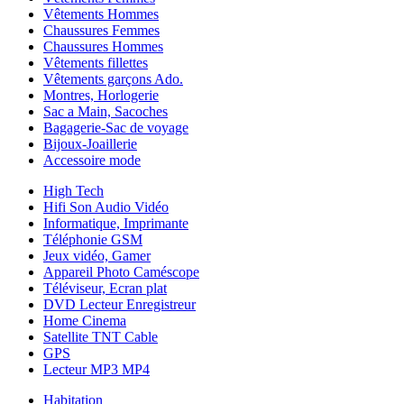
Vêtements Hommes
Chaussures Femmes
Chaussures Hommes
Vêtements fillettes
Vêtements garçons Ado.
Montres, Horlogerie
Sac a Main, Sacoches
Bagagerie-Sac de voyage
Bijoux-Joaillerie
Accessoire mode
High Tech
Hifi Son Audio Vidéo
Informatique, Imprimante
Téléphonie GSM
Jeux vidéo, Gamer
Appareil Photo Caméscope
Téléviseur, Ecran plat
DVD Lecteur Enregistreur
Home Cinema
Satellite TNT Cable
GPS
Lecteur MP3 MP4
Habitation