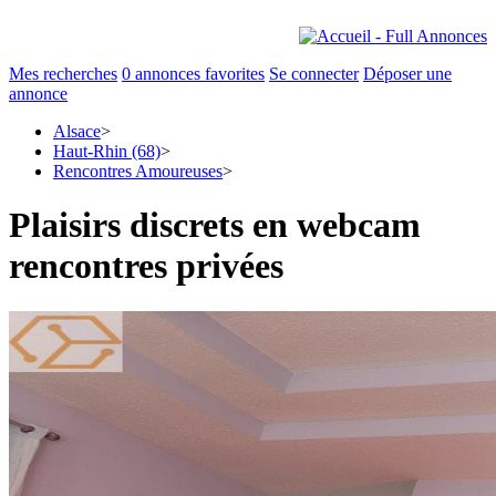
Mes recherches
0
annonces favorites
Se connecter
Déposer une
annonce
Alsace
>
Haut-Rhin (68)
>
Rencontres Amoureuses
>
Plaisirs discrets en webcam
rencontres privées