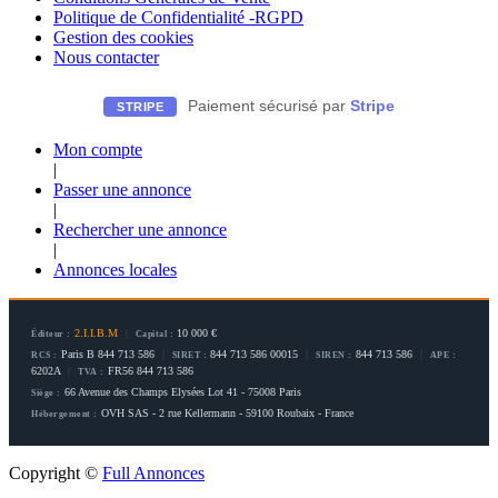
Politique de Confidentialité -RGPD
Gestion des cookies
Nous contacter
Paiement sécurisé par
Stripe
STRIPE
Mon compte
|
Passer une annonce
|
Rechercher une annonce
|
Annonces locales
2.I.I.B.M
|
10 000 €
Éditeur :
Capital :
Paris B 844 713 586
|
844 713 586 00015
|
844 713 586
|
RCS :
SIRET :
SIREN :
APE :
6202A
|
FR56 844 713 586
TVA :
66 Avenue des Champs Elysées Lot 41 - 75008 Paris
Siège :
OVH SAS - 2 rue Kellermann - 59100 Roubaix - France
Hébergement :
Copyright ©
Full Annonces