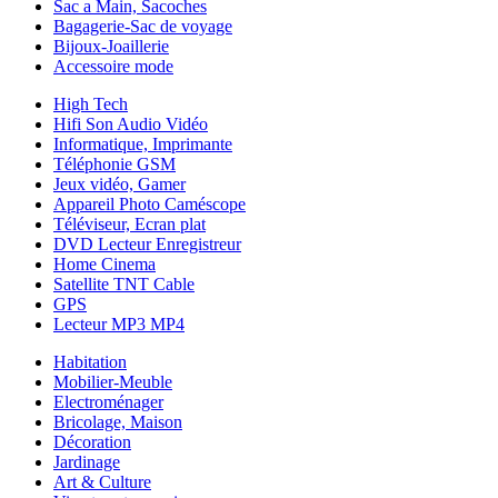
Sac a Main, Sacoches
Bagagerie-Sac de voyage
Bijoux-Joaillerie
Accessoire mode
High Tech
Hifi Son Audio Vidéo
Informatique, Imprimante
Téléphonie GSM
Jeux vidéo, Gamer
Appareil Photo Caméscope
Téléviseur, Ecran plat
DVD Lecteur Enregistreur
Home Cinema
Satellite TNT Cable
GPS
Lecteur MP3 MP4
Habitation
Mobilier-Meuble
Electroménager
Bricolage, Maison
Décoration
Jardinage
Art & Culture