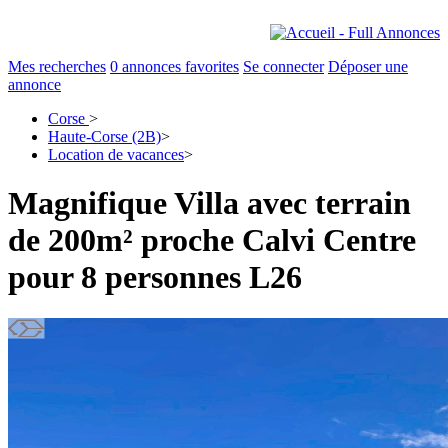
Mes recherches
0
annonces favorites
Se connecter
Déposer une
annonce
Corse
>
Haute-Corse (2B)
>
Location de vacances
>
Magnifique Villa avec terrain
de 200m² proche Calvi Centre
pour 8 personnes L26