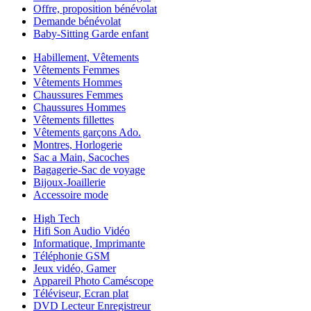
Offre, proposition bénévolat
Demande bénévolat
Baby-Sitting Garde enfant
Habillement, Vêtements
Vêtements Femmes
Vêtements Hommes
Chaussures Femmes
Chaussures Hommes
Vêtements fillettes
Vêtements garçons Ado.
Montres, Horlogerie
Sac a Main, Sacoches
Bagagerie-Sac de voyage
Bijoux-Joaillerie
Accessoire mode
High Tech
Hifi Son Audio Vidéo
Informatique, Imprimante
Téléphonie GSM
Jeux vidéo, Gamer
Appareil Photo Caméscope
Téléviseur, Ecran plat
DVD Lecteur Enregistreur