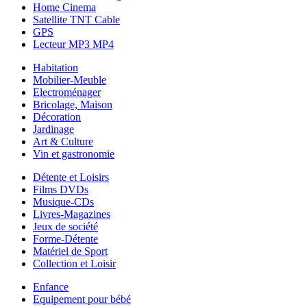
Home Cinema
Satellite TNT Cable
GPS
Lecteur MP3 MP4
Habitation
Mobilier-Meuble
Electroménager
Bricolage, Maison
Décoration
Jardinage
Art & Culture
Vin et gastronomie
Détente et Loisirs
Films DVDs
Musique-CDs
Livres-Magazines
Jeux de société
Forme-Détente
Matériel de Sport
Collection et Loisir
Enfance
Equipement pour bébé