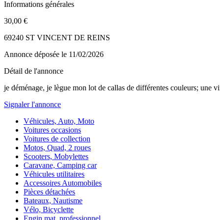
Informations générales
30,00 €
69240 ST VINCENT DE REINS
Annonce déposée
le 11/02/2026
Détail de l'annonce
je déménage, je lègue mon lot de callas de différentes couleurs; une vi
Signaler l'annonce
Véhicules, Auto, Moto
Voitures occasions
Voitures de collection
Motos, Quad, 2 roues
Scooters, Mobylettes
Caravane, Camping car
Véhicules utilitaires
Accessoires Automobiles
Pièces détachées
Bateaux, Nautisme
Vélo, Bicyclette
Engin mat. professionnel