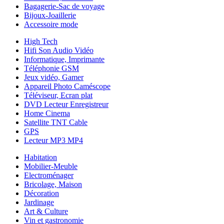
Bagagerie-Sac de voyage
Bijoux-Joaillerie
Accessoire mode
High Tech
Hifi Son Audio Vidéo
Informatique, Imprimante
Téléphonie GSM
Jeux vidéo, Gamer
Appareil Photo Caméscope
Téléviseur, Ecran plat
DVD Lecteur Enregistreur
Home Cinema
Satellite TNT Cable
GPS
Lecteur MP3 MP4
Habitation
Mobilier-Meuble
Electroménager
Bricolage, Maison
Décoration
Jardinage
Art & Culture
Vin et gastronomie