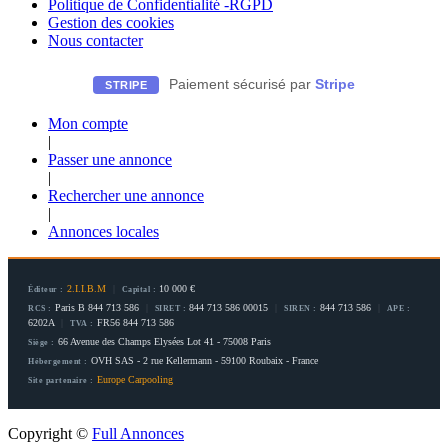
Politique de Confidentialité -RGPD
Gestion des cookies
Nous contacter
Paiement sécurisé par
Stripe
STRIPE
Mon compte
|
Passer une annonce
|
Rechercher une annonce
|
Annonces locales
2.I.I.B.M
|
10 000 €
Éditeur :
Capital :
Paris B 844 713 586
|
844 713 586 00015
|
844 713 586
|
RCS :
SIRET :
SIREN :
APE :
6202A
|
FR56 844 713 586
TVA :
66 Avenue des Champs Elysées Lot 41 - 75008 Paris
Siège :
OVH SAS - 2 rue Kellermann - 59100 Roubaix - France
Hébergement :
Europe Carpooling
Site partenaire :
Copyright ©
Full Annonces