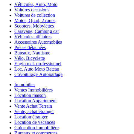
Véhicules, Auto, Moto
Voitures occasions
Voitures de collection
Motos, Quad, 2 roues
Scooters, Mobylettes
Caravane, Camping car
Véhicules utilitaires
Accessoires Automobiles
Pièces détachées
Bateaux, Nautisme
Vélo, Bicyclette
Engin mat. professionnel
Loc. Auto Moto Bateau
Covoiturage-Autopartage
Immobilier
Ventes Immobilières
Location maison
Location Appartement
Vente Achat Terrain
Vente, achat étranger
Location étranger
Location de vacances
Colocation immobilière
Bureaux et commerces