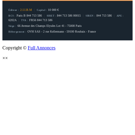
2.I.I.B.M
|
10 000 €
Éditeur :
Capital :
Paris B 844 713 586
|
844 713 586 00015
|
844 713 586
|
RCS :
SIRET :
SIREN :
APE :
6202A
|
FR56 844 713 586
TVA :
66 Avenue des Champs Elysées Lot 41 - 75008 Paris
Siège :
OVH SAS - 2 rue Kellermann - 59100 Roubaix - France
Hébergement :
Copyright ©
Full Annonces
×
×