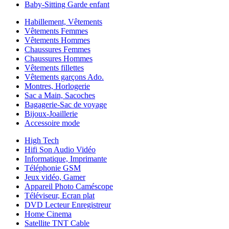
Baby-Sitting Garde enfant
Habillement, Vêtements
Vêtements Femmes
Vêtements Hommes
Chaussures Femmes
Chaussures Hommes
Vêtements fillettes
Vêtements garçons Ado.
Montres, Horlogerie
Sac a Main, Sacoches
Bagagerie-Sac de voyage
Bijoux-Joaillerie
Accessoire mode
High Tech
Hifi Son Audio Vidéo
Informatique, Imprimante
Téléphonie GSM
Jeux vidéo, Gamer
Appareil Photo Caméscope
Téléviseur, Ecran plat
DVD Lecteur Enregistreur
Home Cinema
Satellite TNT Cable