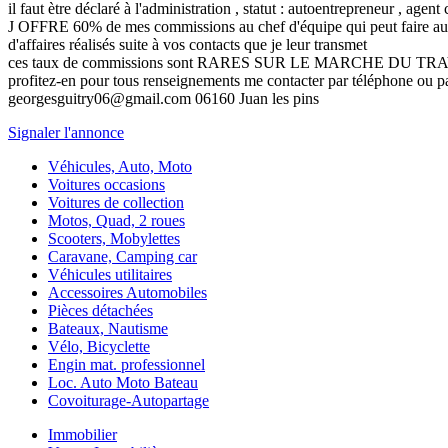
il faut ètre déclaré à l'administration , statut : autoentrepreneur , agent 
J OFFRE 60% de mes commissions au chef d'équipe qui peut faire aussi
d'affaires réalisés suite à vos contacts que je leur transmet
ces taux de commissions sont RARES SUR LE MARCHE DU TR
profitez-en pour tous renseignements me contacter par téléphone ou p
georgesguitry06@gmail.com 06160 Juan les pins
Signaler l'annonce
Véhicules, Auto, Moto
Voitures occasions
Voitures de collection
Motos, Quad, 2 roues
Scooters, Mobylettes
Caravane, Camping car
Véhicules utilitaires
Accessoires Automobiles
Pièces détachées
Bateaux, Nautisme
Vélo, Bicyclette
Engin mat. professionnel
Loc. Auto Moto Bateau
Covoiturage-Autopartage
Immobilier