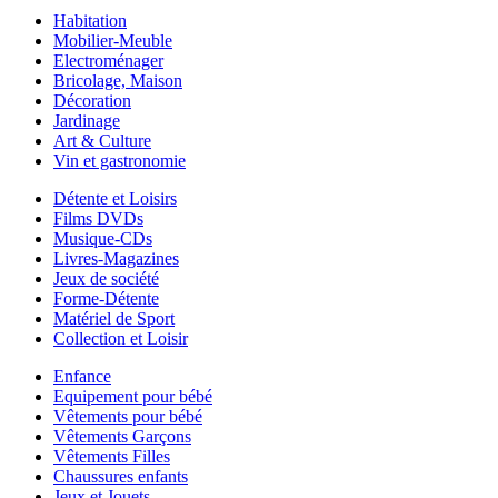
Habitation
Mobilier-Meuble
Electroménager
Bricolage, Maison
Décoration
Jardinage
Art & Culture
Vin et gastronomie
Détente et Loisirs
Films DVDs
Musique-CDs
Livres-Magazines
Jeux de société
Forme-Détente
Matériel de Sport
Collection et Loisir
Enfance
Equipement pour bébé
Vêtements pour bébé
Vêtements Garçons
Vêtements Filles
Chaussures enfants
Jeux et Jouets