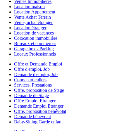
Ventes Immobilières
Location maison
Location Appartement
Vente Achat Terrain
Vente, achat étranger
Location étranger
Location de vacances
Colocation immobilière
Bureaux et commerces
Garage box - Parking
Locaux Professionnels
Offre et Demande Emploi
Offre d'emploi, Job
Demande d'emploi, Job
Cours particuliers
Services, Prestations
Offre, proposition de Stage
Demande de Stage
Offre Emploi Etranger
Demande Emploi Etranger
Offre, proposition bénévolat
Demande bénévolat
Baby-Sitting Garde enfant