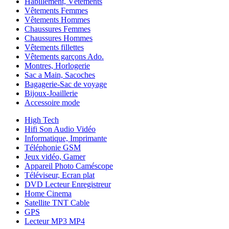
Habillement, Vêtements
Vêtements Femmes
Vêtements Hommes
Chaussures Femmes
Chaussures Hommes
Vêtements fillettes
Vêtements garçons Ado.
Montres, Horlogerie
Sac a Main, Sacoches
Bagagerie-Sac de voyage
Bijoux-Joaillerie
Accessoire mode
High Tech
Hifi Son Audio Vidéo
Informatique, Imprimante
Téléphonie GSM
Jeux vidéo, Gamer
Appareil Photo Caméscope
Téléviseur, Ecran plat
DVD Lecteur Enregistreur
Home Cinema
Satellite TNT Cable
GPS
Lecteur MP3 MP4