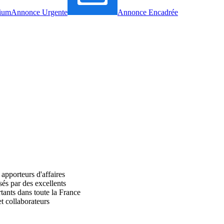
ium
Annonce Urgente
Annonce Encadrée
 apporteurs d'affaires
sés par des excellents
rtants dans toute la France
et collaborateurs