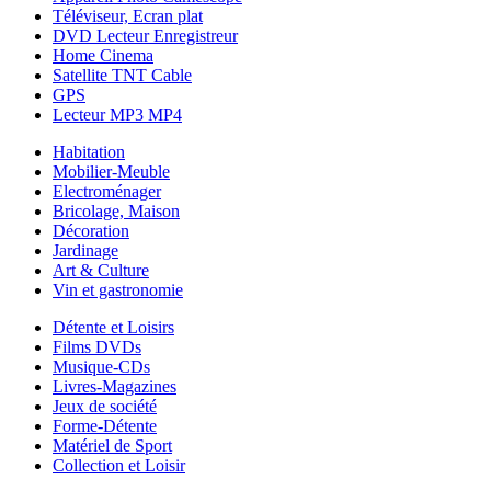
Téléviseur, Ecran plat
DVD Lecteur Enregistreur
Home Cinema
Satellite TNT Cable
GPS
Lecteur MP3 MP4
Habitation
Mobilier-Meuble
Electroménager
Bricolage, Maison
Décoration
Jardinage
Art & Culture
Vin et gastronomie
Détente et Loisirs
Films DVDs
Musique-CDs
Livres-Magazines
Jeux de société
Forme-Détente
Matériel de Sport
Collection et Loisir