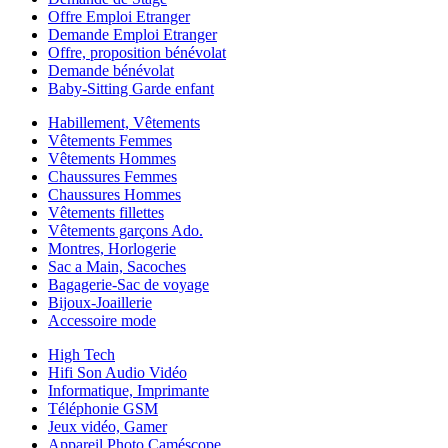
Offre Emploi Etranger
Demande Emploi Etranger
Offre, proposition bénévolat
Demande bénévolat
Baby-Sitting Garde enfant
Habillement, Vêtements
Vêtements Femmes
Vêtements Hommes
Chaussures Femmes
Chaussures Hommes
Vêtements fillettes
Vêtements garçons Ado.
Montres, Horlogerie
Sac a Main, Sacoches
Bagagerie-Sac de voyage
Bijoux-Joaillerie
Accessoire mode
High Tech
Hifi Son Audio Vidéo
Informatique, Imprimante
Téléphonie GSM
Jeux vidéo, Gamer
Appareil Photo Caméscope