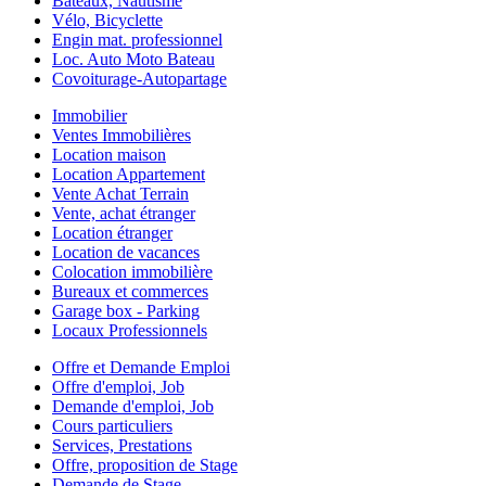
Bateaux, Nautisme
Vélo, Bicyclette
Engin mat. professionnel
Loc. Auto Moto Bateau
Covoiturage-Autopartage
Immobilier
Ventes Immobilières
Location maison
Location Appartement
Vente Achat Terrain
Vente, achat étranger
Location étranger
Location de vacances
Colocation immobilière
Bureaux et commerces
Garage box - Parking
Locaux Professionnels
Offre et Demande Emploi
Offre d'emploi, Job
Demande d'emploi, Job
Cours particuliers
Services, Prestations
Offre, proposition de Stage
Demande de Stage