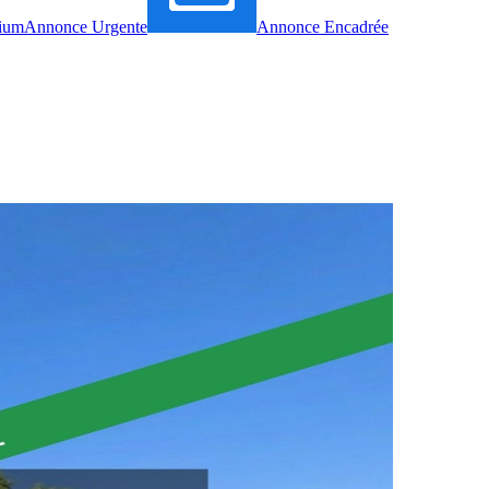
ium
Annonce Urgente
Annonce Encadrée