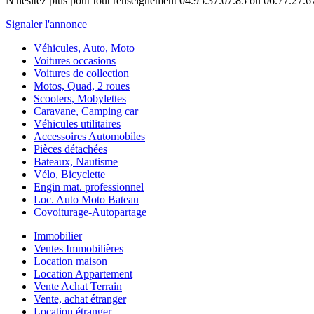
N'hésitez plus pour tout renseignement 04.95.37.07.85 ou 06.77.2
Signaler l'annonce
Véhicules, Auto, Moto
Voitures occasions
Voitures de collection
Motos, Quad, 2 roues
Scooters, Mobylettes
Caravane, Camping car
Véhicules utilitaires
Accessoires Automobiles
Pièces détachées
Bateaux, Nautisme
Vélo, Bicyclette
Engin mat. professionnel
Loc. Auto Moto Bateau
Covoiturage-Autopartage
Immobilier
Ventes Immobilières
Location maison
Location Appartement
Vente Achat Terrain
Vente, achat étranger
Location étranger