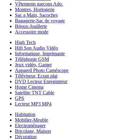
Vêtements garçons Ado.
Montres, Horlogerie
Sac a Main, Sacoches
Bagagerie-Sac de voyage
Bijoux-Joaillerie
Accessoire mode
High Tech
Hifi Son Audio Vidéo
Informatique, Imprimante
Téléphonie GSM
Jeux vidéo, Gamer
Appareil Photo Caméscope
Téléviseur, Ecran plat
DVD Lecteur Enregistreur
Home Cinema
Satellite TNT Cable
GPS
Lecteur MP3 MP4
Habitation
Mobilier-Meuble
Electroménager
Bricolage, Maison
Décoration