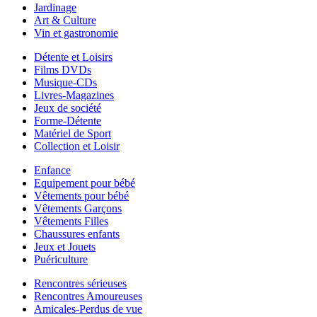
Jardinage
Art & Culture
Vin et gastronomie
Détente et Loisirs
Films DVDs
Musique-CDs
Livres-Magazines
Jeux de société
Forme-Détente
Matériel de Sport
Collection et Loisir
Enfance
Equipement pour bébé
Vêtements pour bébé
Vêtements Garçons
Vêtements Filles
Chaussures enfants
Jeux et Jouets
Puériculture
Rencontres sérieuses
Rencontres Amoureuses
Amicales-Perdus de vue