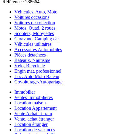
Référence : 288664
Véhicules, Auto, Moto
Voitures occasions
Voitures de collection
Motos, Quad, 2 roues
Scooters, Mobylettes
Caravane, Camping car
Véhicules utilitaires
Accessoires Automobiles
Pièces détachées
Bateaux, Nautisme
Vélo, Bicyclette
Engin mat. professionnel
Loc. Auto Moto Bateau
Covoiturage-Autopartage
Immobilier
Ventes Immobilières
Location maison
Location Appartement
Vente Achat Terrain
Vente, achat étranger
Location étranger
Location de vacances