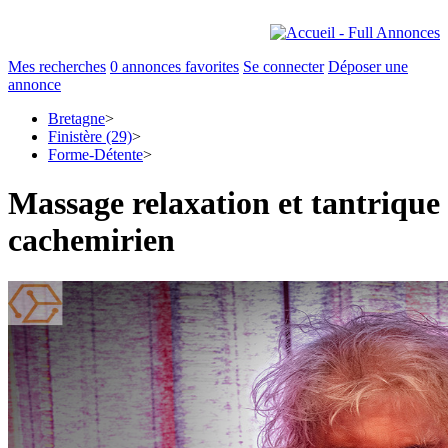
Mes recherches
0
annonces favorites
Se connecter
Déposer une
annonce
Bretagne
>
Finistère (29)
>
Forme-Détente
>
Massage relaxation et tantrique
cachemirien