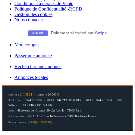
Conditions Générales de Vente
Politique de Confidentialité -RGPD
Gestion des cookies
Nous contacter
Paiement sécurisé par
Stripe
STRIPE
Mon compte
|
Passer une annonce
|
Rechercher une annonce
|
Annonces locales
2.I.I.B.M
|
10 000 €
Éditeur :
Capital :
Paris B 844 713 586
|
844 713 586 00015
|
844 713 586
|
RCS :
SIRET :
SIREN :
APE :
6202A
|
FR56 844 713 586
TVA :
66 Avenue des Champs Elysées Lot 41 - 75008 Paris
Siège :
OVH SAS - 2 rue Kellermann - 59100 Roubaix - France
Hébergement :
Europe Carpooling
Site partenaire :