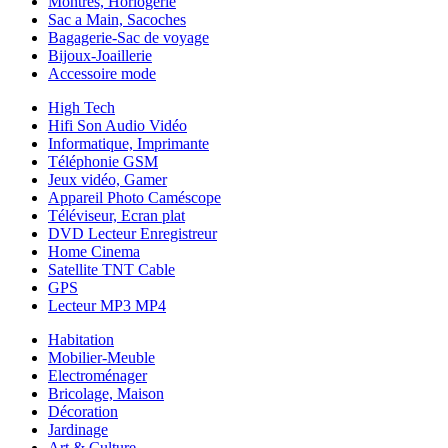
Montres, Horlogerie
Sac a Main, Sacoches
Bagagerie-Sac de voyage
Bijoux-Joaillerie
Accessoire mode
High Tech
Hifi Son Audio Vidéo
Informatique, Imprimante
Téléphonie GSM
Jeux vidéo, Gamer
Appareil Photo Caméscope
Téléviseur, Ecran plat
DVD Lecteur Enregistreur
Home Cinema
Satellite TNT Cable
GPS
Lecteur MP3 MP4
Habitation
Mobilier-Meuble
Electroménager
Bricolage, Maison
Décoration
Jardinage
Art & Culture