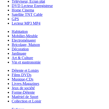
Téléviseur, Ecran plat
DVD Lecteur Enregistreur
Home Cinema
Satellite TNT Cable
GPS
Lecteur MP3 MP4
Habitation
Mobilier-Meuble
Electroménager
Bricolage, Maison
Décoration
Jardinage
Art & Culture
Vin et gastronomie
Détente et Loisirs
Films DVDs
Musique-CDs
Livres-Magazines
Jeux de société
Forme-Détente
Matériel de Sport
Collection et Loisir