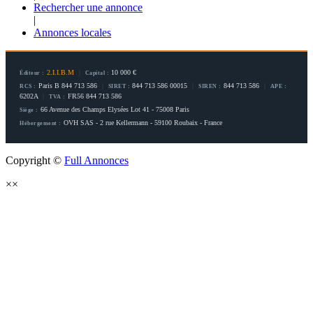
Rechercher une annonce
|
Annonces locales
2.I.I.B.M
|
10 000 €
Éditeur :
Capital :
Paris B 844 713 586
|
844 713 586 00015
|
844 713 586
|
RCS :
SIRET :
SIREN :
APE :
6202A
|
FR56 844 713 586
TVA :
66 Avenue des Champs Elysées Lot 41 - 75008 Paris
Siège :
OVH SAS - 2 rue Kellermann - 59100 Roubaix - France
Hébergement :
Copyright ©
Full Annonces
×
×