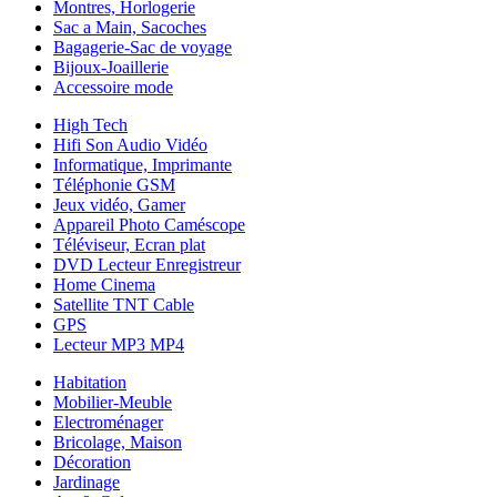
Montres, Horlogerie
Sac a Main, Sacoches
Bagagerie-Sac de voyage
Bijoux-Joaillerie
Accessoire mode
High Tech
Hifi Son Audio Vidéo
Informatique, Imprimante
Téléphonie GSM
Jeux vidéo, Gamer
Appareil Photo Caméscope
Téléviseur, Ecran plat
DVD Lecteur Enregistreur
Home Cinema
Satellite TNT Cable
GPS
Lecteur MP3 MP4
Habitation
Mobilier-Meuble
Electroménager
Bricolage, Maison
Décoration
Jardinage