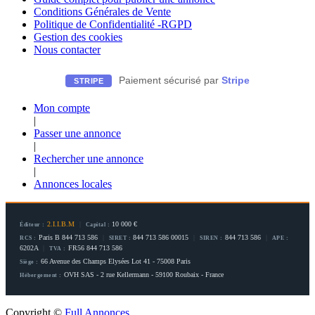
Conditions Générales de Vente
Politique de Confidentialité -RGPD
Gestion des cookies
Nous contacter
Paiement sécurisé par
Stripe
STRIPE
Mon compte
|
Passer une annonce
|
Rechercher une annonce
|
Annonces locales
2.I.I.B.M
|
10 000 €
Éditeur :
Capital :
Paris B 844 713 586
|
844 713 586 00015
|
844 713 586
|
RCS :
SIRET :
SIREN :
APE :
6202A
|
FR56 844 713 586
TVA :
66 Avenue des Champs Elysées Lot 41 - 75008 Paris
Siège :
OVH SAS - 2 rue Kellermann - 59100 Roubaix - France
Hébergement :
Copyright ©
Full Annonces