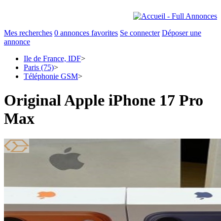
Mes recherches
0
annonces favorites
Se connecter
Déposer une
annonce
Ile de France, IDF
>
Paris (75)
>
Téléphonie GSM
>
Original Apple iPhone 17 Pro
Max