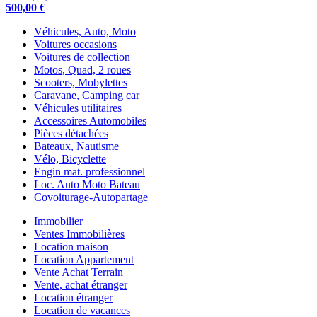
500,00 €
Véhicules, Auto, Moto
Voitures occasions
Voitures de collection
Motos, Quad, 2 roues
Scooters, Mobylettes
Caravane, Camping car
Véhicules utilitaires
Accessoires Automobiles
Pièces détachées
Bateaux, Nautisme
Vélo, Bicyclette
Engin mat. professionnel
Loc. Auto Moto Bateau
Covoiturage-Autopartage
Immobilier
Ventes Immobilières
Location maison
Location Appartement
Vente Achat Terrain
Vente, achat étranger
Location étranger
Location de vacances