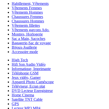
Habillement, Vêtements
Vêtements Femmes
Vêtements Hommes
Chaussures Femmes
Chaussures Hommes
Vêtements fillettes
Vêtements garçons Ado.
Montres, Horlogerie
Sac a Main, Sacoches
Bagagerie-Sac de voyage
Bijoux-Joaillerie
Accessoire mode
High Tech
Hifi Son Audio Vidéo
Informatique, Imprimante
Téléphonie GSM
Jeux vidéo, Gamer
Appareil Photo Caméscope
Téléviseur, Ecran plat
DVD Lecteur Enregistreur
Home Cinema
Satellite TNT Cable
GPS
Lecteur MP3 MP4