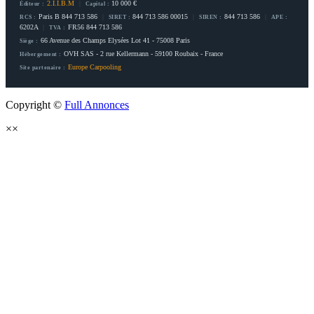
2.I.I.B.M
|
10 000 €
Éditeur :
Capital :
Paris B 844 713 586
|
844 713 586 00015
|
844 713 586
|
RCS :
SIRET :
SIREN :
APE :
6202A
|
FR56 844 713 586
TVA :
66 Avenue des Champs Elysées Lot 41 - 75008 Paris
Siège :
OVH SAS - 2 rue Kellermann - 59100 Roubaix - France
Hébergement :
Europe Carpooling
Site partenaire :
Copyright ©
Full Annonces
×
×