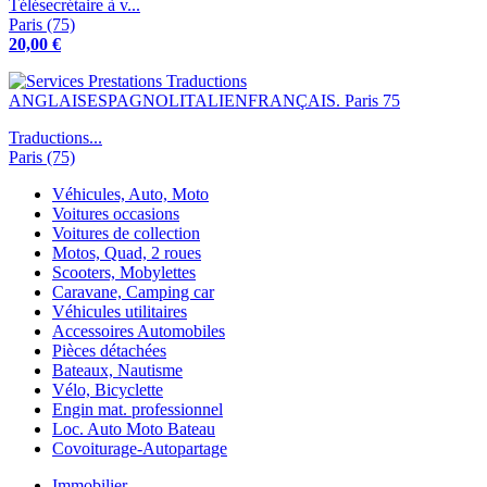
Télésecrétaire à v...
Paris (75)
20,00 €
Traductions...
Paris (75)
Véhicules, Auto, Moto
Voitures occasions
Voitures de collection
Motos, Quad, 2 roues
Scooters, Mobylettes
Caravane, Camping car
Véhicules utilitaires
Accessoires Automobiles
Pièces détachées
Bateaux, Nautisme
Vélo, Bicyclette
Engin mat. professionnel
Loc. Auto Moto Bateau
Covoiturage-Autopartage
Immobilier