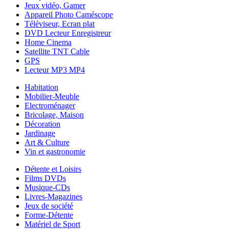
Jeux vidéo, Gamer
Appareil Photo Caméscope
Téléviseur, Ecran plat
DVD Lecteur Enregistreur
Home Cinema
Satellite TNT Cable
GPS
Lecteur MP3 MP4
Habitation
Mobilier-Meuble
Electroménager
Bricolage, Maison
Décoration
Jardinage
Art & Culture
Vin et gastronomie
Détente et Loisirs
Films DVDs
Musique-CDs
Livres-Magazines
Jeux de société
Forme-Détente
Matériel de Sport