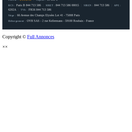
Paris B 844 713 586
|
844 713 586 00015
|
844 713 586
|
RCS :
SIRET :
SIREN :
APE :
6202A
|
FR56 844 713 586
TVA :
66 Avenue des Champs Elysées Lot 41 - 75008 Paris
Siège :
OVH SAS - 2 rue Kellermann - 59100 Roubaix - France
Hébergement :
Copyright ©
Full Annonces
×
×