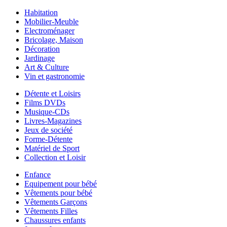
Habitation
Mobilier-Meuble
Electroménager
Bricolage, Maison
Décoration
Jardinage
Art & Culture
Vin et gastronomie
Détente et Loisirs
Films DVDs
Musique-CDs
Livres-Magazines
Jeux de société
Forme-Détente
Matériel de Sport
Collection et Loisir
Enfance
Equipement pour bébé
Vêtements pour bébé
Vêtements Garçons
Vêtements Filles
Chaussures enfants