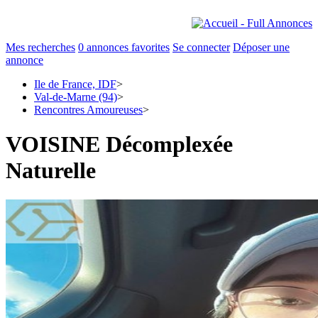
Mes recherches
0
annonces favorites
Se connecter
Déposer une
annonce
Ile de France, IDF
>
Val-de-Marne (94)
>
Rencontres Amoureuses
>
VOISINE Décomplexée
Naturelle