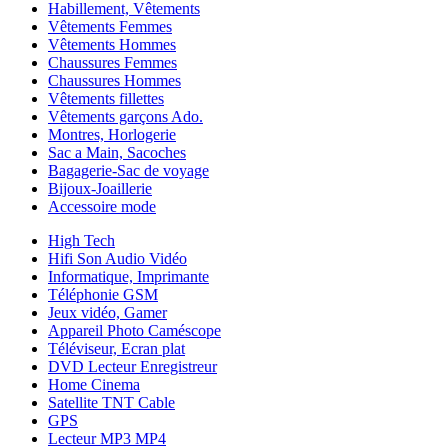
Habillement, Vêtements
Vêtements Femmes
Vêtements Hommes
Chaussures Femmes
Chaussures Hommes
Vêtements fillettes
Vêtements garçons Ado.
Montres, Horlogerie
Sac a Main, Sacoches
Bagagerie-Sac de voyage
Bijoux-Joaillerie
Accessoire mode
High Tech
Hifi Son Audio Vidéo
Informatique, Imprimante
Téléphonie GSM
Jeux vidéo, Gamer
Appareil Photo Caméscope
Téléviseur, Ecran plat
DVD Lecteur Enregistreur
Home Cinema
Satellite TNT Cable
GPS
Lecteur MP3 MP4