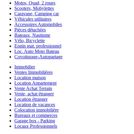
Motos, Quad, 2 roues
Scooters, Mobylettes
Caravane, Camping car
Véhicules utilitaires
Accessoires Automobiles
Pièces détachées
Bateaux, Nautisme
Vélo, Bicyclette
Engin mat. professionnel
Loc. Auto Moto Bateau
Covoiturage-Autopartage
Immobilier
Ventes Immobilières
Location maison
Location Appartement
Vente Achat Terrain
Vente, achat étranger
Location étranger
Location de vacances
Colocation immobilière
Bureaux et commerces
Garage box - Parking
Locaux Professionnels