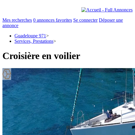
Mes recherches
0
annonces favorites
Se connecter
Déposer une
annonce
Guadeloupe 971
>
Services, Prestations
>
Croisière en voilier