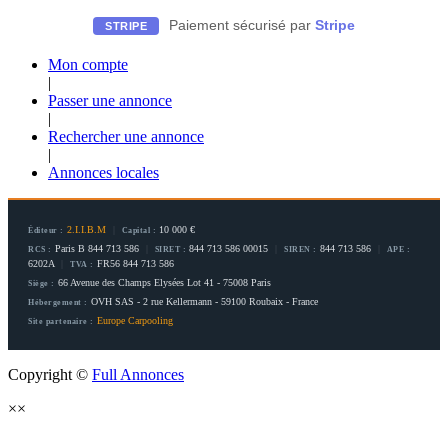
Paiement sécurisé par
Stripe
STRIPE
Mon compte
|
Passer une annonce
|
Rechercher une annonce
|
Annonces locales
2.I.I.B.M
|
10 000 €
Éditeur :
Capital :
Paris B 844 713 586
|
844 713 586 00015
|
844 713 586
|
RCS :
SIRET :
SIREN :
APE :
6202A
|
FR56 844 713 586
TVA :
66 Avenue des Champs Elysées Lot 41 - 75008 Paris
Siège :
OVH SAS - 2 rue Kellermann - 59100 Roubaix - France
Hébergement :
Europe Carpooling
Site partenaire :
Copyright ©
Full Annonces
×
×