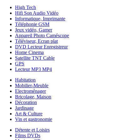
High Tech
Hifi Son Audio Vidéo
Informatique, Imprimante
Téléphonie GSM
Jeux vidéo, Gamer
Appareil Photo Caméscope
Téléviseur, Ecran plat
DVD Lecteur Enregistreur
Home Cinema
Satellite TNT Cable
GPS
Lecteur MP3 MP4
Habitation
Mobilier-Meuble
Electroménager
Bricolage, Maison
Décoration
Jardinage
Art & Culture
Vin et gastronomie
Détente et Loisirs
Films DVDs