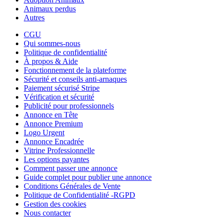
Animaux perdus
Autres
CGU
Qui sommes-nous
Politique de confidentialité
À propos & Aide
Fonctionnement de la plateforme
Sécurité et conseils anti-arnaques
Paiement sécurisé Stripe
Vérification et sécurité
Publicité pour professionnels
Annonce en Tête
Annonce Premium
Logo Urgent
Annonce Encadrée
Vitrine Professionnelle
Les options payantes
Comment passer une annonce
Guide complet pour publier une annonce
Conditions Générales de Vente
Politique de Confidentialité -RGPD
Gestion des cookies
Nous contacter