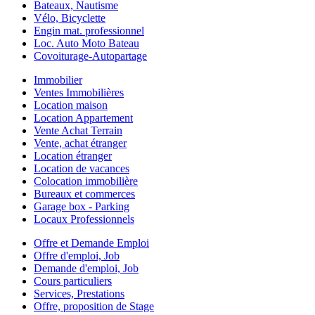
Bateaux, Nautisme
Vélo, Bicyclette
Engin mat. professionnel
Loc. Auto Moto Bateau
Covoiturage-Autopartage
Immobilier
Ventes Immobilières
Location maison
Location Appartement
Vente Achat Terrain
Vente, achat étranger
Location étranger
Location de vacances
Colocation immobilière
Bureaux et commerces
Garage box - Parking
Locaux Professionnels
Offre et Demande Emploi
Offre d'emploi, Job
Demande d'emploi, Job
Cours particuliers
Services, Prestations
Offre, proposition de Stage