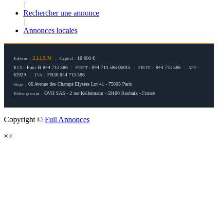
|
Rechercher une annonce
|
Annonces locales
2.I.I.B.M
|
10 000 €
Éditeur :
Capital :
Paris B 844 713 586
|
844 713 586 00015
|
844 713 586
|
RCS :
SIRET :
SIREN :
APE :
6202A
|
FR56 844 713 586
TVA :
66 Avenue des Champs Elysées Lot 41 - 75008 Paris
Siège :
OVH SAS - 2 rue Kellermann - 59100 Roubaix - France
Hébergement :
Copyright ©
Full Annonces
×
×