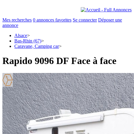
Mes recherches
0
annonces favorites
Se connecter
Déposer une
annonce
Alsace
>
Bas-Rhin (67)
>
Caravane, Camping car
>
Rapido 9096 DF Face à face