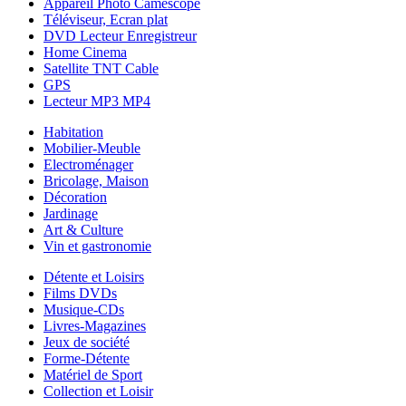
Appareil Photo Caméscope
Téléviseur, Ecran plat
DVD Lecteur Enregistreur
Home Cinema
Satellite TNT Cable
GPS
Lecteur MP3 MP4
Habitation
Mobilier-Meuble
Electroménager
Bricolage, Maison
Décoration
Jardinage
Art & Culture
Vin et gastronomie
Détente et Loisirs
Films DVDs
Musique-CDs
Livres-Magazines
Jeux de société
Forme-Détente
Matériel de Sport
Collection et Loisir