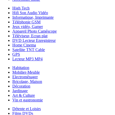
High Tech
Hifi Son Audio Vidéo
Informatique, Imprimante
Téléphonie GSM
Jeux vidéo, Gamer
Appareil Photo Caméscope
Téléviseur, Ecran plat
DVD Lecteur Enregistreur
Home Cinema
Satellite TNT Cable
GPS
Lecteur MP3 MP4
Habitation
Mobilier-Meuble
Electroménager
Bricolage, Maison
Décoration
Jardinage
Art & Culture
Vin et gastronomie
Détente et Loisirs
Films DVDs