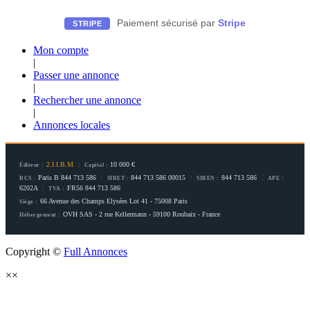
Paiement sécurisé par
Stripe
STRIPE
Mon compte
|
Passer une annonce
|
Rechercher une annonce
|
Annonces locales
2.I.I.B.M
|
10 000 €
Éditeur :
Capital :
Paris B 844 713 586
|
844 713 586 00015
|
844 713 586
|
RCS :
SIRET :
SIREN :
APE :
6202A
|
FR56 844 713 586
TVA :
66 Avenue des Champs Elysées Lot 41 - 75008 Paris
Siège :
OVH SAS - 2 rue Kellermann - 59100 Roubaix - France
Hébergement :
Copyright ©
Full Annonces
×
×