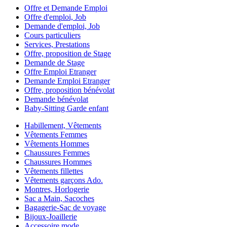
Offre et Demande Emploi
Offre d'emploi, Job
Demande d'emploi, Job
Cours particuliers
Services, Prestations
Offre, proposition de Stage
Demande de Stage
Offre Emploi Etranger
Demande Emploi Etranger
Offre, proposition bénévolat
Demande bénévolat
Baby-Sitting Garde enfant
Habillement, Vêtements
Vêtements Femmes
Vêtements Hommes
Chaussures Femmes
Chaussures Hommes
Vêtements fillettes
Vêtements garçons Ado.
Montres, Horlogerie
Sac a Main, Sacoches
Bagagerie-Sac de voyage
Bijoux-Joaillerie
Accessoire mode