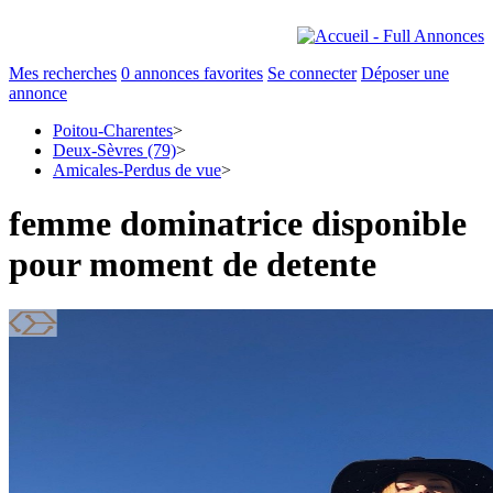
Mes recherches
0
annonces favorites
Se connecter
Déposer une
annonce
Poitou-Charentes
>
Deux-Sèvres (79)
>
Amicales-Perdus de vue
>
femme dominatrice disponible
pour moment de detente