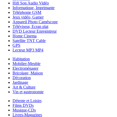
Hifi Son Audio Vidéo
Informatique, Imprimante
Téléphonie GSM
Jeux vidéo, Gamer
Appareil Photo Caméscope
Téléviseur, Ecran plat
DVD Lecteur Enregistreur
Home Cinema
Satellite TNT Cable
GPS
Lecteur MP3 MP4
Habitation
Mobilier-Meuble
Electroménager
Bricolage, Maison
Décoration
Jardinage
Art & Culture
Vin et gastronomie
Détente et Loisirs
Films DVDs
Musique-CDs
Livres-Magazines