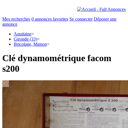
Mes recherches
0
annonces favorites
Se connecter
Déposer une
annonce
Aquitaine
>
Gironde (33)
>
Bricolage, Maison
>
Clé dynamométrique facom
s200