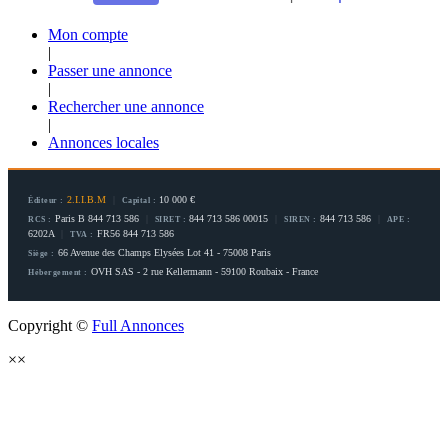
Mon compte
|
Passer une annonce
|
Rechercher une annonce
|
Annonces locales
2.I.I.B.M
|
10 000 €
Éditeur :
Capital :
Paris B 844 713 586
|
844 713 586 00015
|
844 713 586
|
RCS :
SIRET :
SIREN :
APE :
6202A
|
FR56 844 713 586
TVA :
66 Avenue des Champs Elysées Lot 41 - 75008 Paris
Siège :
OVH SAS - 2 rue Kellermann - 59100 Roubaix - France
Hébergement :
Copyright ©
Full Annonces
×
×