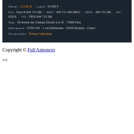
2.I.I.B.M
|
10 000 €
Éditeur :
Capital :
Paris B 844 713 586
|
844 713 586 00015
|
844 713 586
|
RCS :
SIRET :
SIREN :
APE :
6202A
|
FR56 844 713 586
TVA :
66 Avenue des Champs Elysées Lot 41 - 75008 Paris
Siège :
OVH SAS - 2 rue Kellermann - 59100 Roubaix - France
Hébergement :
Europe Carpooling
Site partenaire :
Copyright ©
Full Annonces
×
×