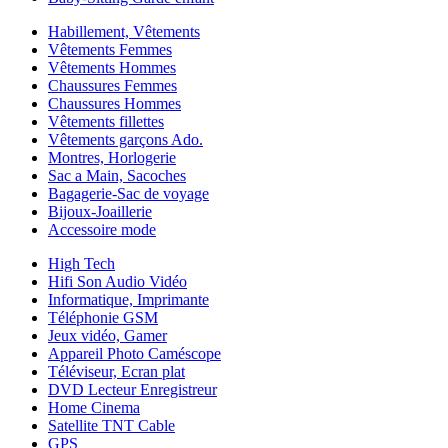
Habillement, Vêtements
Vêtements Femmes
Vêtements Hommes
Chaussures Femmes
Chaussures Hommes
Vêtements fillettes
Vêtements garçons Ado.
Montres, Horlogerie
Sac a Main, Sacoches
Bagagerie-Sac de voyage
Bijoux-Joaillerie
Accessoire mode
High Tech
Hifi Son Audio Vidéo
Informatique, Imprimante
Téléphonie GSM
Jeux vidéo, Gamer
Appareil Photo Caméscope
Téléviseur, Ecran plat
DVD Lecteur Enregistreur
Home Cinema
Satellite TNT Cable
GPS