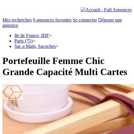
Mes recherches
0
annonces favorites
Se connecter
Déposer une
annonce
Ile de France, IDF
>
Paris (75)
>
Sac a Main, Sacoches
>
Portefeuille Femme Chic
Grande Capacité Multi Cartes