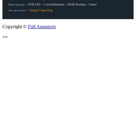
OVH SAS - 2 rue Kellermann - 59100 Roubaix - France
Hébergement :
Europe Carpooling
Site partenaire :
Copyright ©
Full Annonces
×
×