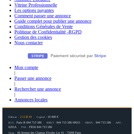
Vitrine Professionnelle
Les options payantes
Comment passer une annonce
Guide complet pour publier une annonce
Conditions Générales de Vente
Politique de Confidentialité -RGPD
Gestion des cookies
Nous contacter
Paiement sécurisé par
Stripe
STRIPE
Mon compte
|
Passer une annonce
|
Rechercher une annonce
|
Annonces locales
2.I.I.B.M
|
10 000 €
Éditeur :
Capital :
Paris B 844 713 586
|
844 713 586 00015
|
844 713 586
|
RCS :
SIRET :
SIREN :
APE :
6202A
|
FR56 844 713 586
TVA :
66 Avenue des Champs Elysées Lot 41 - 75008 Paris
Siège :