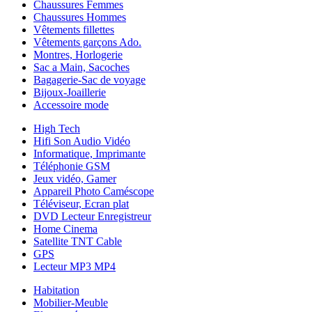
Chaussures Femmes
Chaussures Hommes
Vêtements fillettes
Vêtements garçons Ado.
Montres, Horlogerie
Sac a Main, Sacoches
Bagagerie-Sac de voyage
Bijoux-Joaillerie
Accessoire mode
High Tech
Hifi Son Audio Vidéo
Informatique, Imprimante
Téléphonie GSM
Jeux vidéo, Gamer
Appareil Photo Caméscope
Téléviseur, Ecran plat
DVD Lecteur Enregistreur
Home Cinema
Satellite TNT Cable
GPS
Lecteur MP3 MP4
Habitation
Mobilier-Meuble