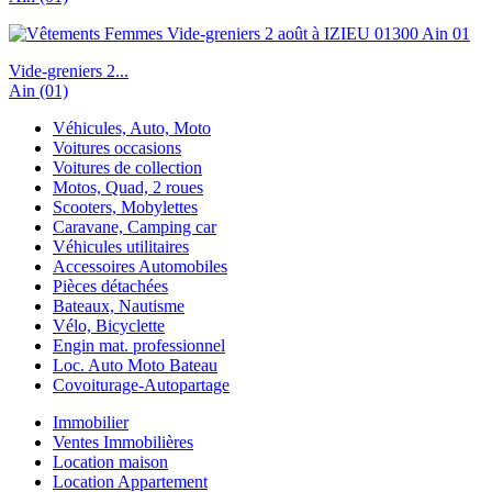
Vide-greniers 2...
Ain (01)
Véhicules, Auto, Moto
Voitures occasions
Voitures de collection
Motos, Quad, 2 roues
Scooters, Mobylettes
Caravane, Camping car
Véhicules utilitaires
Accessoires Automobiles
Pièces détachées
Bateaux, Nautisme
Vélo, Bicyclette
Engin mat. professionnel
Loc. Auto Moto Bateau
Covoiturage-Autopartage
Immobilier
Ventes Immobilières
Location maison
Location Appartement