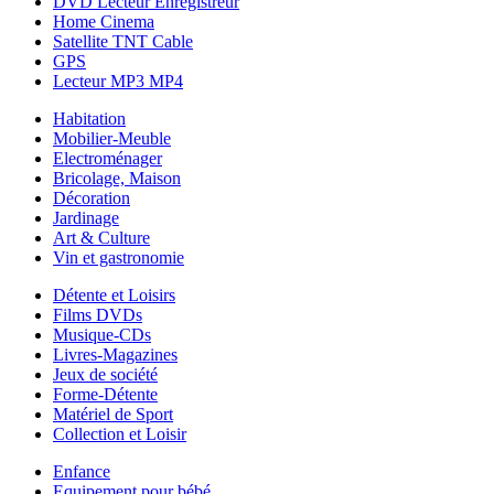
DVD Lecteur Enregistreur
Home Cinema
Satellite TNT Cable
GPS
Lecteur MP3 MP4
Habitation
Mobilier-Meuble
Electroménager
Bricolage, Maison
Décoration
Jardinage
Art & Culture
Vin et gastronomie
Détente et Loisirs
Films DVDs
Musique-CDs
Livres-Magazines
Jeux de société
Forme-Détente
Matériel de Sport
Collection et Loisir
Enfance
Equipement pour bébé