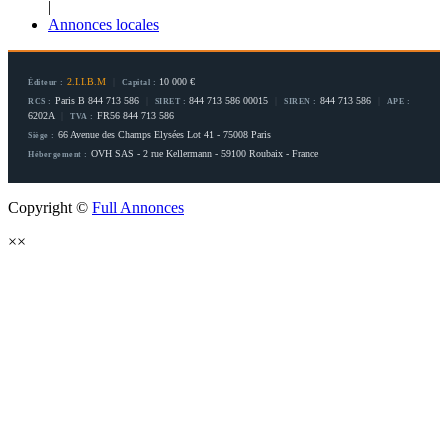
|
Annonces locales
2.I.I.B.M
|
10 000 €
Éditeur :
Capital :
Paris B 844 713 586
|
844 713 586 00015
|
844 713 586
|
RCS :
SIRET :
SIREN :
APE :
6202A
|
FR56 844 713 586
TVA :
66 Avenue des Champs Elysées Lot 41 - 75008 Paris
Siège :
OVH SAS - 2 rue Kellermann - 59100 Roubaix - France
Hébergement :
Copyright ©
Full Annonces
×
×