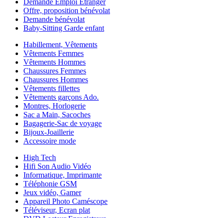
Demande Emploi Etranger
Offre, proposition bénévolat
Demande bénévolat
Baby-Sitting Garde enfant
Habillement, Vêtements
Vêtements Femmes
Vêtements Hommes
Chaussures Femmes
Chaussures Hommes
Vêtements fillettes
Vêtements garçons Ado.
Montres, Horlogerie
Sac a Main, Sacoches
Bagagerie-Sac de voyage
Bijoux-Joaillerie
Accessoire mode
High Tech
Hifi Son Audio Vidéo
Informatique, Imprimante
Téléphonie GSM
Jeux vidéo, Gamer
Appareil Photo Caméscope
Téléviseur, Ecran plat