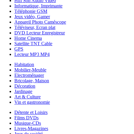
Hifi Son Audio Vidéo
Informatique, Imprimante
Téléphonie GSM
Jeux vidéo, Gamer
Appareil Photo Caméscope
Téléviseur, Ecran plat
DVD Lecteur Enregistreur
Home Cinema
Satellite TNT Cable
GPS
Lecteur MP3 MP4
Habitation
Mobilier-Meuble
Electroménager
Bricolage, Maison
Décoration
Jardinage
Art & Culture
Vin et gastronomie
Détente et Loisirs
Films DVDs
Musique-CDs
Livres-Magazines
Jeux de société