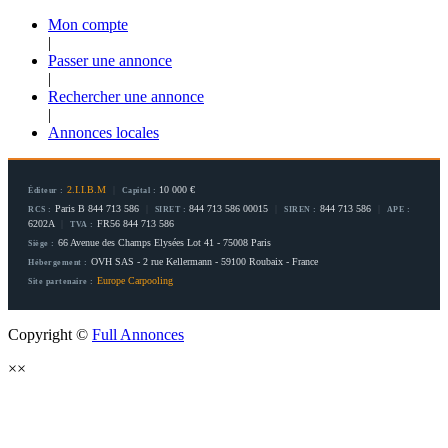
Mon compte
|
Passer une annonce
|
Rechercher une annonce
|
Annonces locales
2.I.I.B.M
|
10 000 €
Éditeur :
Capital :
Paris B 844 713 586
|
844 713 586 00015
|
844 713 586
|
RCS :
SIRET :
SIREN :
APE :
6202A
|
FR56 844 713 586
TVA :
66 Avenue des Champs Elysées Lot 41 - 75008 Paris
Siège :
OVH SAS - 2 rue Kellermann - 59100 Roubaix - France
Hébergement :
Europe Carpooling
Site partenaire :
Copyright ©
Full Annonces
×
×