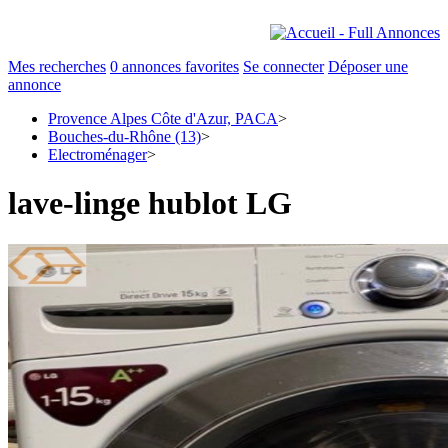
Mes recherches
0
annonces favorites
Se connecter
Déposer une
annonce
Provence Alpes Côte d'Azur, PACA
>
Bouches-du-Rhône (13)
>
Electroménager
>
lave-linge hublot LG