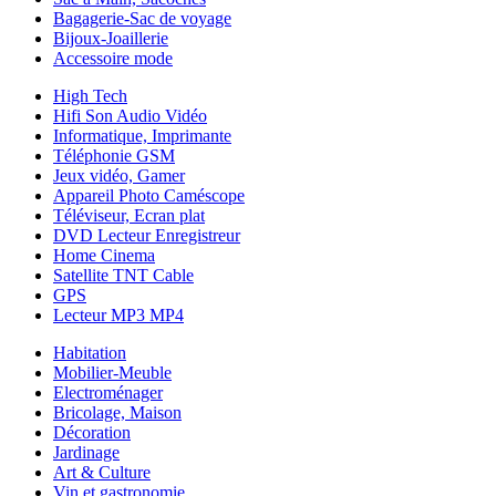
Bagagerie-Sac de voyage
Bijoux-Joaillerie
Accessoire mode
High Tech
Hifi Son Audio Vidéo
Informatique, Imprimante
Téléphonie GSM
Jeux vidéo, Gamer
Appareil Photo Caméscope
Téléviseur, Ecran plat
DVD Lecteur Enregistreur
Home Cinema
Satellite TNT Cable
GPS
Lecteur MP3 MP4
Habitation
Mobilier-Meuble
Electroménager
Bricolage, Maison
Décoration
Jardinage
Art & Culture
Vin et gastronomie