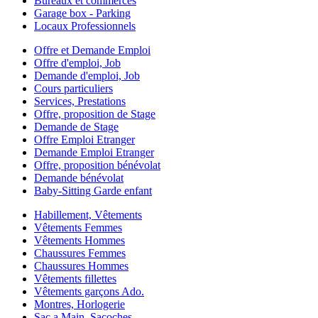
Bureaux et commerces
Garage box - Parking
Locaux Professionnels
Offre et Demande Emploi
Offre d'emploi, Job
Demande d'emploi, Job
Cours particuliers
Services, Prestations
Offre, proposition de Stage
Demande de Stage
Offre Emploi Etranger
Demande Emploi Etranger
Offre, proposition bénévolat
Demande bénévolat
Baby-Sitting Garde enfant
Habillement, Vêtements
Vêtements Femmes
Vêtements Hommes
Chaussures Femmes
Chaussures Hommes
Vêtements fillettes
Vêtements garçons Ado.
Montres, Horlogerie
Sac a Main, Sacoches