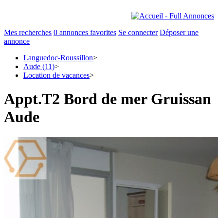
Mes recherches
0
annonces favorites
Se connecter
Déposer une
annonce
Languedoc-Roussillon
>
Aude (11)
>
Location de vacances
>
Appt.T2 Bord de mer Gruissan
Aude