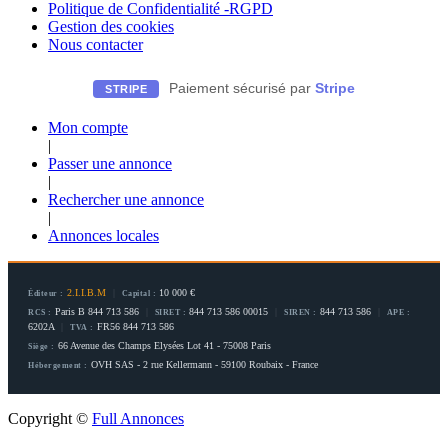
Politique de Confidentialité -RGPD
Gestion des cookies
Nous contacter
Paiement sécurisé par
Stripe
STRIPE
Mon compte
|
Passer une annonce
|
Rechercher une annonce
|
Annonces locales
2.I.I.B.M
|
10 000 €
Éditeur :
Capital :
Paris B 844 713 586
|
844 713 586 00015
|
844 713 586
|
RCS :
SIRET :
SIREN :
APE :
6202A
|
FR56 844 713 586
TVA :
66 Avenue des Champs Elysées Lot 41 - 75008 Paris
Siège :
OVH SAS - 2 rue Kellermann - 59100 Roubaix - France
Hébergement :
Copyright ©
Full Annonces