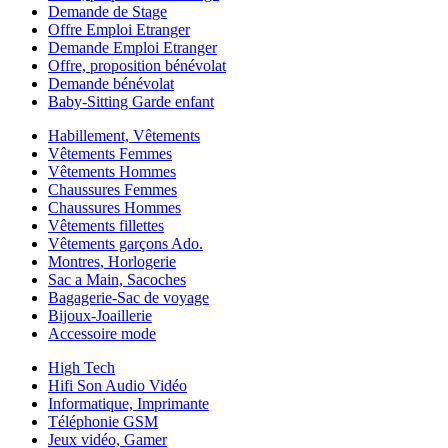
Demande de Stage
Offre Emploi Etranger
Demande Emploi Etranger
Offre, proposition bénévolat
Demande bénévolat
Baby-Sitting Garde enfant
Habillement, Vêtements
Vêtements Femmes
Vêtements Hommes
Chaussures Femmes
Chaussures Hommes
Vêtements fillettes
Vêtements garçons Ado.
Montres, Horlogerie
Sac a Main, Sacoches
Bagagerie-Sac de voyage
Bijoux-Joaillerie
Accessoire mode
High Tech
Hifi Son Audio Vidéo
Informatique, Imprimante
Téléphonie GSM
Jeux vidéo, Gamer