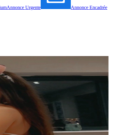
ium
Annonce Urgente
Annonce Encadrée