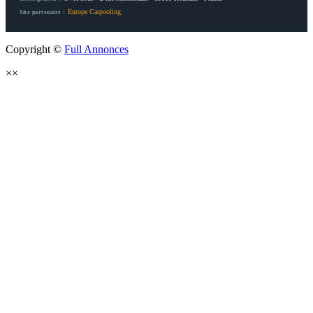
Europe Carpooling
Site partenaire :
Copyright ©
Full Annonces
×
×