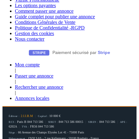
Les options payantes
Comment passer une annonce
Guide complet pour publier une annonce
Conditions Générales de Vente
Politique de Confidentialité -RGPD
Gestion des cookies
Nous contacter
Paiement sécurisé par
Stripe
STRIPE
Mon compte
|
Passer une annonce
|
Rechercher une annonce
|
Annonces locales
2.I.I.B.M
|
10 000 €
Éditeur :
Capital :
Paris B 844 713 586
|
844 713 586 00015
|
844 713 586
|
RCS :
SIRET :
SIREN :
APE :
6202A
|
FR56 844 713 586
TVA :
66 Avenue des Champs Elysées Lot 41 - 75008 Paris
Siège :
OVH SAS - 2 rue Kellermann - 59100 Roubaix - France
Hébergement :