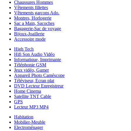
Chaussures Hommes
Vêtements fillettes
Vêtements garçons Ado.
Montres, Horlogerie
Sac a Main, Sacoches
Bagagerie-Sac de voyage
Bijoux-Joaillerie
Accessoire mode
High Tech
Hifi Son Audio Vidéo
Informatique, Imprimante
Téléphonie GSM
Jeux vidéo, Gamer
Appareil Photo Caméscope
Téléviseur, Ecran plat
DVD Lecteur Enregistreur
Home Cinema
Satellite TNT Cable
GPS
Lecteur MP3 MP4
Habitation
Mobilier-Meuble
Electroménager