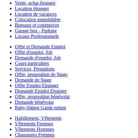
Vente, achat étranger
Location étranger
Location de vacances
Colocation immobilière
Bureaux et commerces
Garage box - Parking
Locaux Professionnels
Offre et Demande Emploi
Offre d'emploi, Job
Demande d'emploi, Job
Cours particuliers
Services, Prestations
Offre, proposition de Stage
Demande de Stage
Offre Emploi Etranger
Demande Emploi Etranger
Offre, proposition bénévolat
Demande bénévolat
Baby-Sitting Garde enfant
Habillement, Vêtements
Vêtements Femmes
Vêtements Hommes
Chaussures Femmes