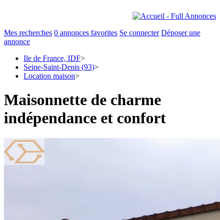
Mes recherches
0
annonces favorites
Se connecter
Déposer une
annonce
Ile de France, IDF
>
Seine-Saint-Denis (93)
>
Location maison
>
Maisonnette de charme
indépendance et confort