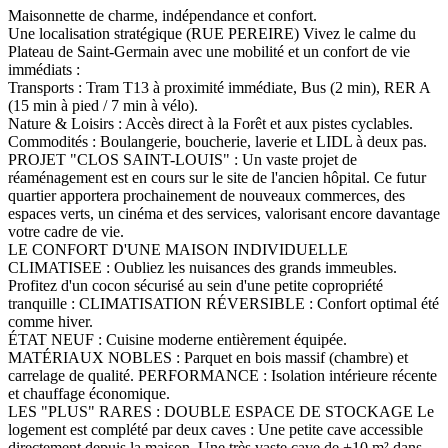
Maisonnette de charme, indépendance et confort.
Une localisation stratégique (RUE PEREIRE) Vivez le calme du
Plateau de Saint-Germain avec une mobilité et un confort de vie
immédiats :
Transports : Tram T13 à proximité immédiate, Bus (2 min), RER A
(15 min à pied / 7 min à vélo).
Nature & Loisirs : Accès direct à la Forêt et aux pistes cyclables.
Commodités : Boulangerie, boucherie, laverie et LIDL à deux pas.
PROJET "CLOS SAINT-LOUIS" : Un vaste projet de
réaménagement est en cours sur le site de l'ancien hôpital. Ce futur
quartier apportera prochainement de nouveaux commerces, des
espaces verts, un cinéma et des services, valorisant encore davantage
votre cadre de vie.
LE CONFORT D'UNE MAISON INDIVIDUELLE
CLIMATISEE : Oubliez les nuisances des grands immeubles.
Profitez d'un cocon sécurisé au sein d'une petite copropriété
tranquille : CLIMATISATION RÉVERSIBLE : Confort optimal été
comme hiver.
ÉTAT NEUF : Cuisine moderne entièrement équipée.
MATÉRIAUX NOBLES : Parquet en bois massif (chambre) et
carrelage de qualité. PERFORMANCE : Isolation intérieure récente
et chauffage économique.
LES "PLUS" RARES : DOUBLE ESPACE DE STOCKAGE Le
logement est complété par deux caves : Une petite cave accessible
directement depuis la maison. Une très vaste cave de +10 m² dans