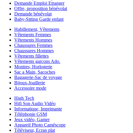
Demande Emploi Etranger
Offre, proposition bénévolat
Demande bénévolat
Baby-Sitting Garde enfant
Habillement, Vêtements
Vêtements Femmes
Vêtements Hommes
Chaussures Femmes
Chaussures Hommes
Vêtements fillettes
Vêtements garçons Ado.
Montres, Horlogerie
Sac a Main, Sacoches
Bagagerie-Sac de voyage
Bijoux-Joaillerie
Accessoire mode
High Tech
Hifi Son Audio Vidéo
Informatique, Imprimante
Téléphonie GSM
Jeux vidéo, Gamer
Appareil Photo Caméscope
Téléviseur, Ecran plat