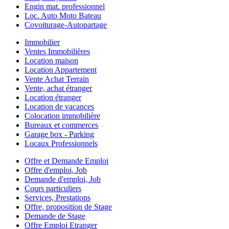
Engin mat. professionnel
Loc. Auto Moto Bateau
Covoiturage-Autopartage
Immobilier
Ventes Immobilières
Location maison
Location Appartement
Vente Achat Terrain
Vente, achat étranger
Location étranger
Location de vacances
Colocation immobilière
Bureaux et commerces
Garage box - Parking
Locaux Professionnels
Offre et Demande Emploi
Offre d'emploi, Job
Demande d'emploi, Job
Cours particuliers
Services, Prestations
Offre, proposition de Stage
Demande de Stage
Offre Emploi Etranger