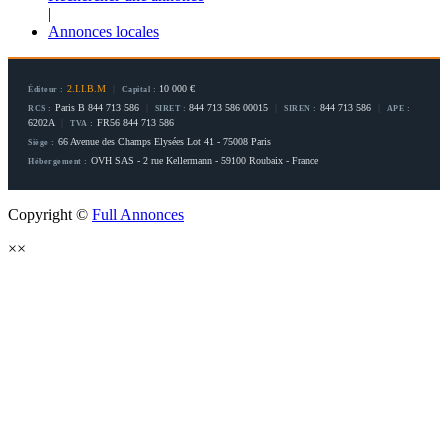
|
Annonces locales
2.I.I.B.M
|
10 000 €
Éditeur :
Capital :
Paris B 844 713 586
|
844 713 586 00015
|
844 713 586
|
RCS :
SIRET :
SIREN :
APE :
6202A
|
FR56 844 713 586
TVA :
66 Avenue des Champs Elysées Lot 41 - 75008 Paris
Siège :
OVH SAS - 2 rue Kellermann - 59100 Roubaix - France
Hébergement :
Copyright ©
Full Annonces
×
×