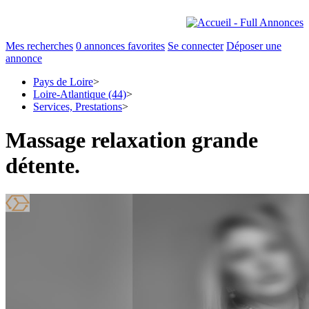
Mes recherches
0
annonces favorites
Se connecter
Déposer une
annonce
Pays de Loire
>
Loire-Atlantique (44)
>
Services, Prestations
>
Massage relaxation grande
détente.