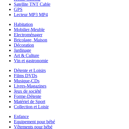
Satellite TNT Cable
GPS
Lecteur MP3 MP4
Habitation
Mobilier-Meuble
Electroménager
Bricolage, Maison
Décoration
Jardinage
Art & Culture
Vin et gastronomie
Détente et Loisirs
Films DVDs
Musique-CDs
Livres-Magazines
Jeux de société
Forme-Détente
Matériel de Sport
Collection et Loisir
Enfance
Equipement pour bébé
Vêtements pour bébé