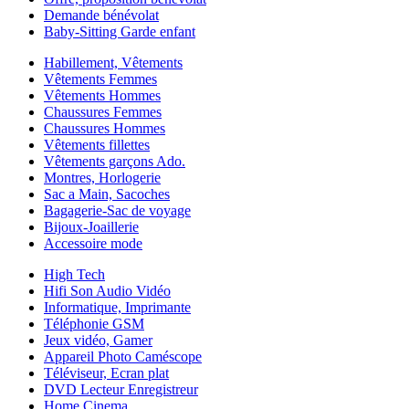
Demande bénévolat
Baby-Sitting Garde enfant
Habillement, Vêtements
Vêtements Femmes
Vêtements Hommes
Chaussures Femmes
Chaussures Hommes
Vêtements fillettes
Vêtements garçons Ado.
Montres, Horlogerie
Sac a Main, Sacoches
Bagagerie-Sac de voyage
Bijoux-Joaillerie
Accessoire mode
High Tech
Hifi Son Audio Vidéo
Informatique, Imprimante
Téléphonie GSM
Jeux vidéo, Gamer
Appareil Photo Caméscope
Téléviseur, Ecran plat
DVD Lecteur Enregistreur
Home Cinema