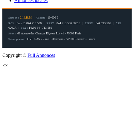
Annonces locales
2.I.I.B.M
|
10 000 €
Éditeur :
Capital :
Paris B 844 713 586
|
844 713 586 00015
|
844 713 586
|
RCS :
SIRET :
SIREN :
APE :
6202A
|
FR56 844 713 586
TVA :
66 Avenue des Champs Elysées Lot 41 - 75008 Paris
Siège :
OVH SAS - 2 rue Kellermann - 59100 Roubaix - France
Hébergement :
Copyright ©
Full Annonces
×
×