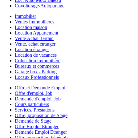
Loc. Auto Moto Bateau
Covoiturage-Autopartage
Immobilier
Ventes Immobilières
Location maison
Location Appartement
Vente Achat Terrain
Vente, achat étranger
Location étranger
Location de vacances
Colocation immobilière
Bureaux et commerces
Garage box - Parking
Locaux Professionnels
Offre et Demande Emploi
Offre d'emploi, Job
Demande d'emploi, Job
Cours particuliers
Services, Prestations
Offre, proposition de Stage
Demande de Stage
Offre Emploi Etranger
Demande Emploi Etranger
Offre, proposition bénévolat