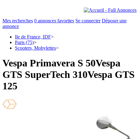
Mes recherches
0
annonces favorites
Se connecter
Déposer une
annonce
Ile de France, IDF
>
Paris (75)
>
Scooters, Mobylettes
>
Vespa Primavera S 50Vespa
GTS SuperTech 310Vespa GTS
125