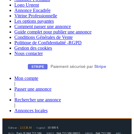
Logo Urgent
Annonce Encadrée
Vitrine Professionnelle
Les options payantes
Comment passer une annonce
Guide complet pour publier une annonce
Conditions Générales de Vente
Politique de Confidentialité -RGPD
Gestion des cookies
Nous contacter
Paiement sécurisé par
Stripe
STRIPE
Mon compte
|
Passer une annonce
|
Rechercher une annonce
|
Annonces locales
2.I.I.B.M
|
10 000 €
Éditeur :
Capital :
Paris B 844 713 586
|
844 713 586 00015
|
844 713 586
|
RCS :
SIRET :
SIREN :
APE :