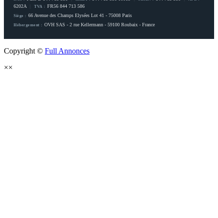
6202A
|
FR56 844 713 586
TVA :
66 Avenue des Champs Elysées Lot 41 - 75008 Paris
Siège :
OVH SAS - 2 rue Kellermann - 59100 Roubaix - France
Hébergement :
Copyright ©
Full Annonces
×
×