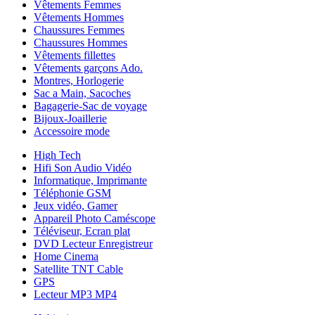
Vêtements Femmes
Vêtements Hommes
Chaussures Femmes
Chaussures Hommes
Vêtements fillettes
Vêtements garçons Ado.
Montres, Horlogerie
Sac a Main, Sacoches
Bagagerie-Sac de voyage
Bijoux-Joaillerie
Accessoire mode
High Tech
Hifi Son Audio Vidéo
Informatique, Imprimante
Téléphonie GSM
Jeux vidéo, Gamer
Appareil Photo Caméscope
Téléviseur, Ecran plat
DVD Lecteur Enregistreur
Home Cinema
Satellite TNT Cable
GPS
Lecteur MP3 MP4