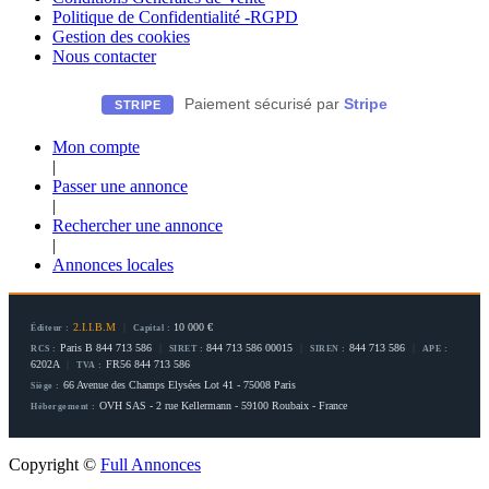
Politique de Confidentialité -RGPD
Gestion des cookies
Nous contacter
Paiement sécurisé par
Stripe
STRIPE
Mon compte
|
Passer une annonce
|
Rechercher une annonce
|
Annonces locales
2.I.I.B.M
|
10 000 €
Éditeur :
Capital :
Paris B 844 713 586
|
844 713 586 00015
|
844 713 586
|
RCS :
SIRET :
SIREN :
APE :
6202A
|
FR56 844 713 586
TVA :
66 Avenue des Champs Elysées Lot 41 - 75008 Paris
Siège :
OVH SAS - 2 rue Kellermann - 59100 Roubaix - France
Hébergement :
Copyright ©
Full Annonces