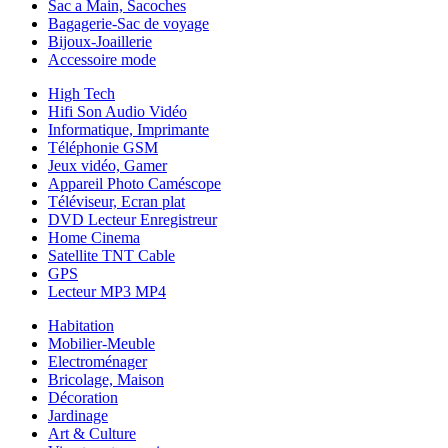
Sac a Main, Sacoches
Bagagerie-Sac de voyage
Bijoux-Joaillerie
Accessoire mode
High Tech
Hifi Son Audio Vidéo
Informatique, Imprimante
Téléphonie GSM
Jeux vidéo, Gamer
Appareil Photo Caméscope
Téléviseur, Ecran plat
DVD Lecteur Enregistreur
Home Cinema
Satellite TNT Cable
GPS
Lecteur MP3 MP4
Habitation
Mobilier-Meuble
Electroménager
Bricolage, Maison
Décoration
Jardinage
Art & Culture