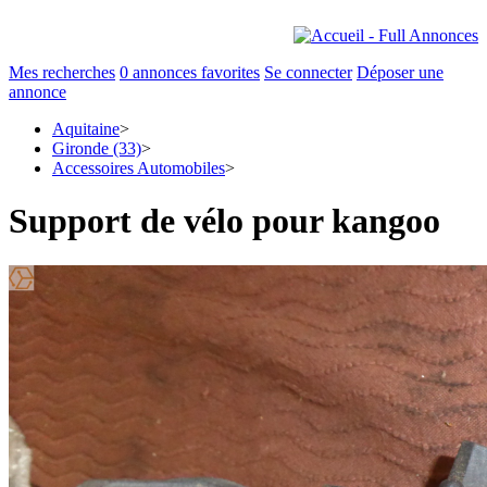
Mes recherches
0
annonces favorites
Se connecter
Déposer une
annonce
Aquitaine
>
Gironde (33)
>
Accessoires Automobiles
>
Support de vélo pour kangoo