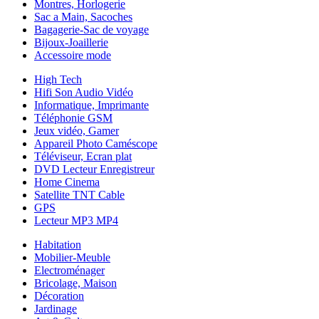
Montres, Horlogerie
Sac a Main, Sacoches
Bagagerie-Sac de voyage
Bijoux-Joaillerie
Accessoire mode
High Tech
Hifi Son Audio Vidéo
Informatique, Imprimante
Téléphonie GSM
Jeux vidéo, Gamer
Appareil Photo Caméscope
Téléviseur, Ecran plat
DVD Lecteur Enregistreur
Home Cinema
Satellite TNT Cable
GPS
Lecteur MP3 MP4
Habitation
Mobilier-Meuble
Electroménager
Bricolage, Maison
Décoration
Jardinage