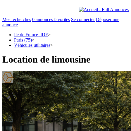
Mes recherches
0
annonces favorites
Se connecter
Déposer une
annonce
Ile de France, IDF
>
Paris (75)
>
Véhicules utilitaires
>
Location de limousine