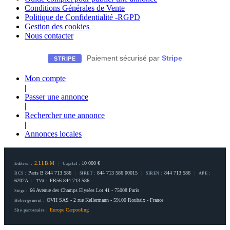
Conditions Générales de Vente
Politique de Confidentialité -RGPD
Gestion des cookies
Nous contacter
Paiement sécurisé par
Stripe
STRIPE
Mon compte
|
Passer une annonce
|
Rechercher une annonce
|
Annonces locales
2.I.I.B.M
|
10 000 €
Éditeur :
Capital :
Paris B 844 713 586
|
844 713 586 00015
|
844 713 586
|
RCS :
SIRET :
SIREN :
APE :
6202A
|
FR56 844 713 586
TVA :
66 Avenue des Champs Elysées Lot 41 - 75008 Paris
Siège :
OVH SAS - 2 rue Kellermann - 59100 Roubaix - France
Hébergement :
Europe Carpooling
Site partenaire :