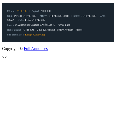
2.I.I.B.M
|
10 000 €
Éditeur :
Capital :
Paris B 844 713 586
|
844 713 586 00015
|
844 713 586
|
RCS :
SIRET :
SIREN :
APE :
6202A
|
FR56 844 713 586
TVA :
66 Avenue des Champs Elysées Lot 41 - 75008 Paris
Siège :
OVH SAS - 2 rue Kellermann - 59100 Roubaix - France
Hébergement :
Europe Carpooling
Site partenaire :
Copyright ©
Full Annonces
×
×