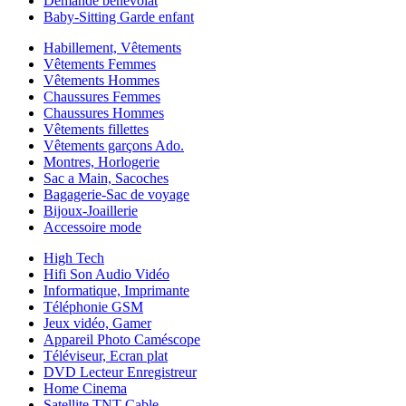
Demande bénévolat
Baby-Sitting Garde enfant
Habillement, Vêtements
Vêtements Femmes
Vêtements Hommes
Chaussures Femmes
Chaussures Hommes
Vêtements fillettes
Vêtements garçons Ado.
Montres, Horlogerie
Sac a Main, Sacoches
Bagagerie-Sac de voyage
Bijoux-Joaillerie
Accessoire mode
High Tech
Hifi Son Audio Vidéo
Informatique, Imprimante
Téléphonie GSM
Jeux vidéo, Gamer
Appareil Photo Caméscope
Téléviseur, Ecran plat
DVD Lecteur Enregistreur
Home Cinema
Satellite TNT Cable