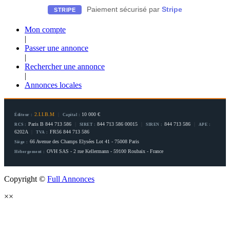
Paiement sécurisé par
Stripe
STRIPE
Mon compte
|
Passer une annonce
|
Rechercher une annonce
|
Annonces locales
2.I.I.B.M
|
10 000 €
Éditeur :
Capital :
Paris B 844 713 586
|
844 713 586 00015
|
844 713 586
|
RCS :
SIRET :
SIREN :
APE :
6202A
|
FR56 844 713 586
TVA :
66 Avenue des Champs Elysées Lot 41 - 75008 Paris
Siège :
OVH SAS - 2 rue Kellermann - 59100 Roubaix - France
Hébergement :
Copyright ©
Full Annonces
×
×