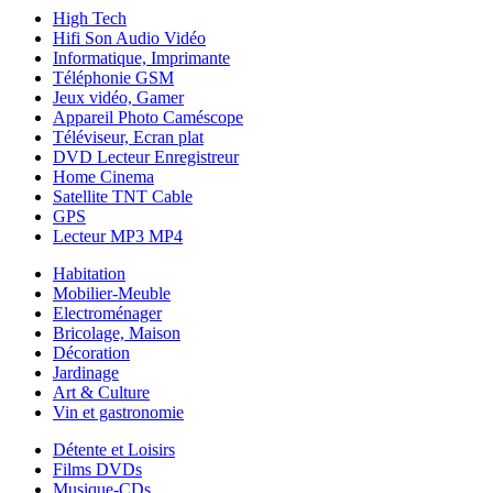
High Tech
Hifi Son Audio Vidéo
Informatique, Imprimante
Téléphonie GSM
Jeux vidéo, Gamer
Appareil Photo Caméscope
Téléviseur, Ecran plat
DVD Lecteur Enregistreur
Home Cinema
Satellite TNT Cable
GPS
Lecteur MP3 MP4
Habitation
Mobilier-Meuble
Electroménager
Bricolage, Maison
Décoration
Jardinage
Art & Culture
Vin et gastronomie
Détente et Loisirs
Films DVDs
Musique-CDs