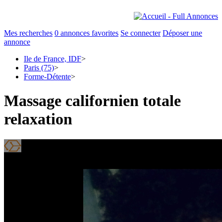
Mes recherches
0
annonces favorites
Se connecter
Déposer une
annonce
Ile de France, IDF
>
Paris (75)
>
Forme-Détente
>
Massage californien totale
relaxation