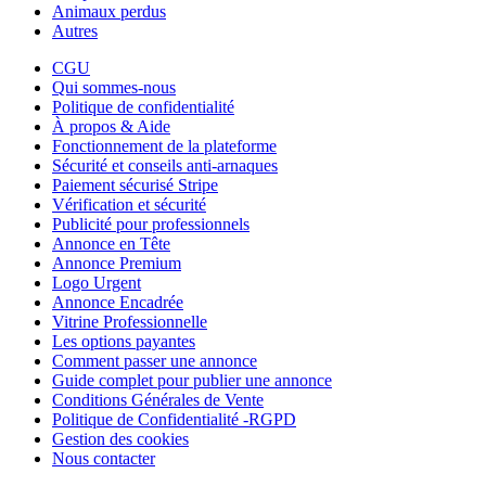
Animaux perdus
Autres
CGU
Qui sommes-nous
Politique de confidentialité
À propos & Aide
Fonctionnement de la plateforme
Sécurité et conseils anti-arnaques
Paiement sécurisé Stripe
Vérification et sécurité
Publicité pour professionnels
Annonce en Tête
Annonce Premium
Logo Urgent
Annonce Encadrée
Vitrine Professionnelle
Les options payantes
Comment passer une annonce
Guide complet pour publier une annonce
Conditions Générales de Vente
Politique de Confidentialité -RGPD
Gestion des cookies
Nous contacter