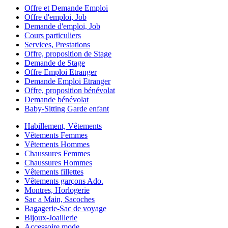
Offre et Demande Emploi
Offre d'emploi, Job
Demande d'emploi, Job
Cours particuliers
Services, Prestations
Offre, proposition de Stage
Demande de Stage
Offre Emploi Etranger
Demande Emploi Etranger
Offre, proposition bénévolat
Demande bénévolat
Baby-Sitting Garde enfant
Habillement, Vêtements
Vêtements Femmes
Vêtements Hommes
Chaussures Femmes
Chaussures Hommes
Vêtements fillettes
Vêtements garçons Ado.
Montres, Horlogerie
Sac a Main, Sacoches
Bagagerie-Sac de voyage
Bijoux-Joaillerie
Accessoire mode