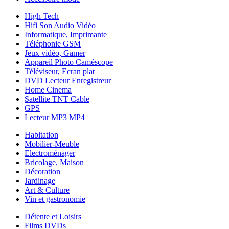
High Tech
Hifi Son Audio Vidéo
Informatique, Imprimante
Téléphonie GSM
Jeux vidéo, Gamer
Appareil Photo Caméscope
Téléviseur, Ecran plat
DVD Lecteur Enregistreur
Home Cinema
Satellite TNT Cable
GPS
Lecteur MP3 MP4
Habitation
Mobilier-Meuble
Electroménager
Bricolage, Maison
Décoration
Jardinage
Art & Culture
Vin et gastronomie
Détente et Loisirs
Films DVDs