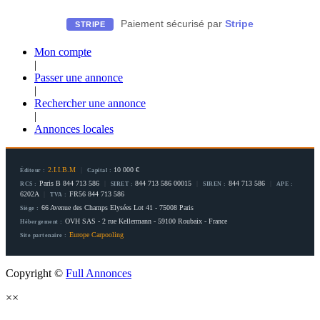
Paiement sécurisé par
Stripe
STRIPE
Mon compte
|
Passer une annonce
|
Rechercher une annonce
|
Annonces locales
2.I.I.B.M
|
10 000 €
Éditeur :
Capital :
Paris B 844 713 586
|
844 713 586 00015
|
844 713 586
|
RCS :
SIRET :
SIREN :
APE :
6202A
|
FR56 844 713 586
TVA :
66 Avenue des Champs Elysées Lot 41 - 75008 Paris
Siège :
OVH SAS - 2 rue Kellermann - 59100 Roubaix - France
Hébergement :
Europe Carpooling
Site partenaire :
Copyright ©
Full Annonces
×
×