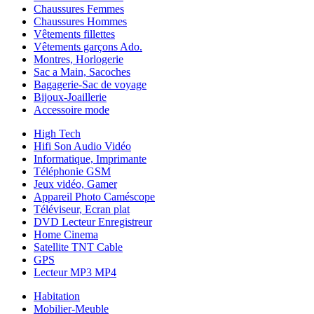
Chaussures Femmes
Chaussures Hommes
Vêtements fillettes
Vêtements garçons Ado.
Montres, Horlogerie
Sac a Main, Sacoches
Bagagerie-Sac de voyage
Bijoux-Joaillerie
Accessoire mode
High Tech
Hifi Son Audio Vidéo
Informatique, Imprimante
Téléphonie GSM
Jeux vidéo, Gamer
Appareil Photo Caméscope
Téléviseur, Ecran plat
DVD Lecteur Enregistreur
Home Cinema
Satellite TNT Cable
GPS
Lecteur MP3 MP4
Habitation
Mobilier-Meuble