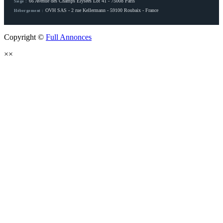
66 Avenue des Champs Elysées Lot 41 - 75008 Paris
Siège :
OVH SAS - 2 rue Kellermann - 59100 Roubaix - France
Hébergement :
Copyright ©
Full Annonces
×
×