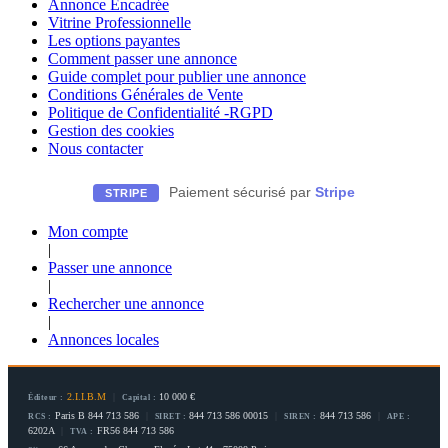
Annonce Encadrée
Vitrine Professionnelle
Les options payantes
Comment passer une annonce
Guide complet pour publier une annonce
Conditions Générales de Vente
Politique de Confidentialité -RGPD
Gestion des cookies
Nous contacter
Paiement sécurisé par
Stripe
STRIPE
Mon compte
|
Passer une annonce
|
Rechercher une annonce
|
Annonces locales
2.I.I.B.M
|
10 000 €
Éditeur :
Capital :
Paris B 844 713 586
|
844 713 586 00015
|
844 713 586
|
RCS :
SIRET :
SIREN :
APE :
6202A
|
FR56 844 713 586
TVA :