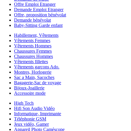
Offre Emploi Etranger
Demande Emploi Etranger
Offre, proposition bénévolat
Demande bénévolat
Baby-Sitting Garde enfant
Habillement, Vêtements
Vêtements Femmes
Vêtements Hommes
Chaussures Femmes
Chaussures Hommes
Vêtements fillettes
Vêtements garçons Ado.
Montres, Horlogerie
Sac a Main, Sacoches
Bagagerie-Sac de voyage
Bijoux-Joaillerie
Accessoire mode
High Tech
Hifi Son Audio Vidéo
Informatique, Imprimante
Téléphonie GSM
Jeux vidéo, Gamer
Appareil Photo Caméscope