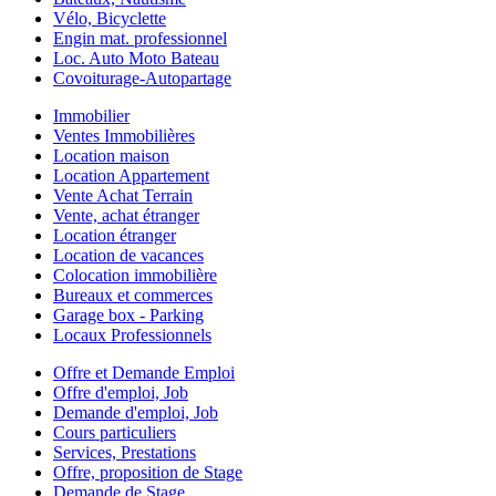
Vélo, Bicyclette
Engin mat. professionnel
Loc. Auto Moto Bateau
Covoiturage-Autopartage
Immobilier
Ventes Immobilières
Location maison
Location Appartement
Vente Achat Terrain
Vente, achat étranger
Location étranger
Location de vacances
Colocation immobilière
Bureaux et commerces
Garage box - Parking
Locaux Professionnels
Offre et Demande Emploi
Offre d'emploi, Job
Demande d'emploi, Job
Cours particuliers
Services, Prestations
Offre, proposition de Stage
Demande de Stage