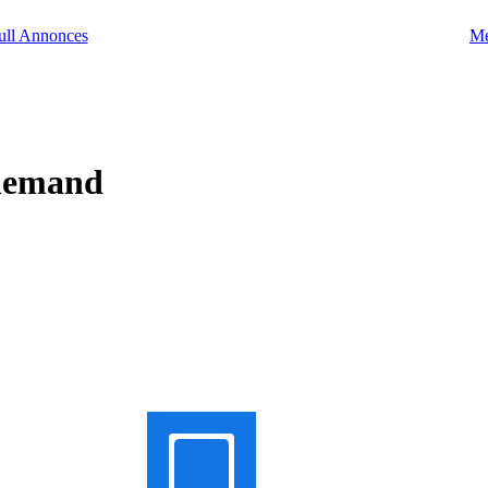
Me
lemand