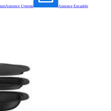
ium
Annonce Urgente
Annonce Encadrée