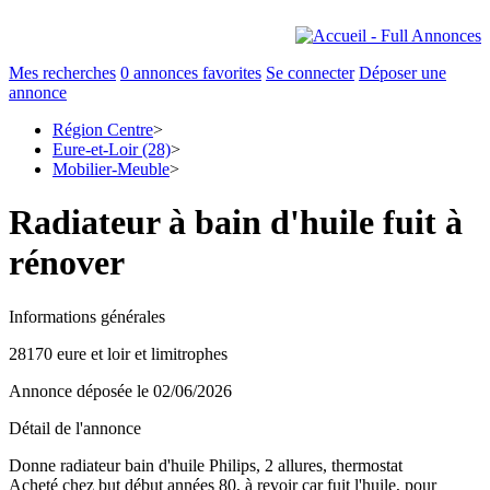
Mes recherches
0
annonces favorites
Se connecter
Déposer une
annonce
Région Centre
>
Eure-et-Loir (28)
>
Mobilier-Meuble
>
Radiateur à bain d'huile fuit à
rénover
Informations générales
28170 eure et loir et limitrophes
Annonce déposée
le 02/06/2026
Détail de l'annonce
Donne radiateur bain d'huile Philips, 2 allures, thermostat
Acheté chez but début années 80, à revoir car fuit l'huile, pour