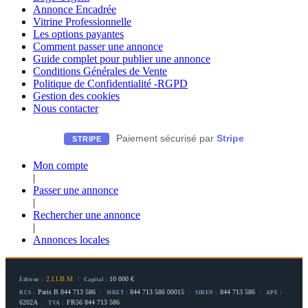
Annonce Encadrée
Vitrine Professionnelle
Les options payantes
Comment passer une annonce
Guide complet pour publier une annonce
Conditions Générales de Vente
Politique de Confidentialité -RGPD
Gestion des cookies
Nous contacter
Paiement sécurisé par
Stripe
STRIPE
Mon compte
|
Passer une annonce
|
Rechercher une annonce
|
Annonces locales
2.I.I.B.M
|
10 000 €
Éditeur :
Capital :
Paris B 844 713 586
|
844 713 586 00015
|
844 713 586
|
RCS :
SIRET :
SIREN :
APE :
6202A
|
FR56 844 713 586
TVA :