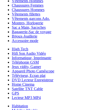
Vêtements Hommes
Chaussures Femmes
Chaussures Hommes
Vêtements fillettes
Vêtements garçons Ado.
Montres, Horlogerie
Sac a Main, Sacoches
Bagagerie-Sac de voyage
Bijoux-Joaillerie
Accessoire mode
High Tech
Hifi Son Audio Vidéo
Informatique, Imprimante
Téléphonie GSM
Jeux vidéo, Gamer
Appareil Photo Caméscope
Téléviseur, Ecran plat
DVD Lecteur Enregistreur
Home Cinema
Satellite TNT Cable
GPS
Lecteur MP3 MP4
Habitation