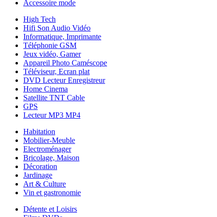
Accessoire mode
High Tech
Hifi Son Audio Vidéo
Informatique, Imprimante
Téléphonie GSM
Jeux vidéo, Gamer
Appareil Photo Caméscope
Téléviseur, Ecran plat
DVD Lecteur Enregistreur
Home Cinema
Satellite TNT Cable
GPS
Lecteur MP3 MP4
Habitation
Mobilier-Meuble
Electroménager
Bricolage, Maison
Décoration
Jardinage
Art & Culture
Vin et gastronomie
Détente et Loisirs