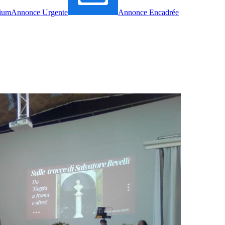
ium
Annonce Urgente
Annonce Encadrée