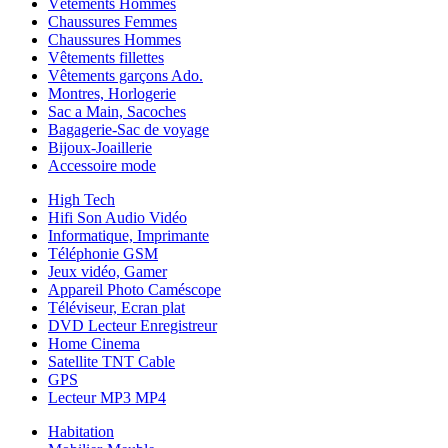
Vêtements Hommes
Chaussures Femmes
Chaussures Hommes
Vêtements fillettes
Vêtements garçons Ado.
Montres, Horlogerie
Sac a Main, Sacoches
Bagagerie-Sac de voyage
Bijoux-Joaillerie
Accessoire mode
High Tech
Hifi Son Audio Vidéo
Informatique, Imprimante
Téléphonie GSM
Jeux vidéo, Gamer
Appareil Photo Caméscope
Téléviseur, Ecran plat
DVD Lecteur Enregistreur
Home Cinema
Satellite TNT Cable
GPS
Lecteur MP3 MP4
Habitation