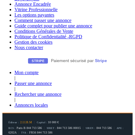
Annonce Encadrée
Vitrine Professionnelle
Les options payantes
Comment passer une annonce
Guide complet pour publier une annonce
Conditions Générales de Vente
Politique de Confidentialité -RGPD
Gestion des cookies
Nous contacter
Paiement sécurisé par
Stripe
STRIPE
Mon compte
|
Passer une annonce
|
Rechercher une annonce
|
Annonces locales
2.I.I.B.M
|
10 000 €
Éditeur :
Capital :
Paris B 844 713 586
|
844 713 586 00015
|
844 713 586
|
RCS :
SIRET :
SIREN :
APE :
6202A
|
FR56 844 713 586
TVA :