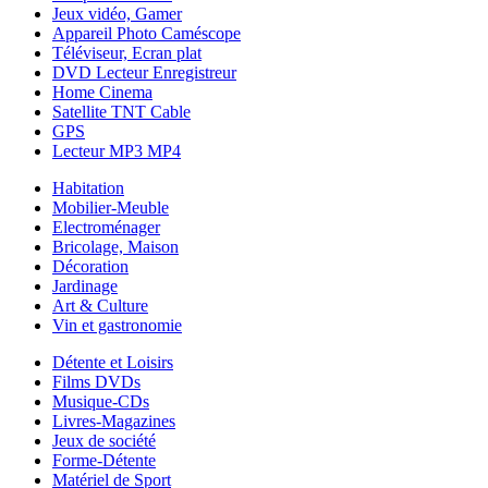
Jeux vidéo, Gamer
Appareil Photo Caméscope
Téléviseur, Ecran plat
DVD Lecteur Enregistreur
Home Cinema
Satellite TNT Cable
GPS
Lecteur MP3 MP4
Habitation
Mobilier-Meuble
Electroménager
Bricolage, Maison
Décoration
Jardinage
Art & Culture
Vin et gastronomie
Détente et Loisirs
Films DVDs
Musique-CDs
Livres-Magazines
Jeux de société
Forme-Détente
Matériel de Sport