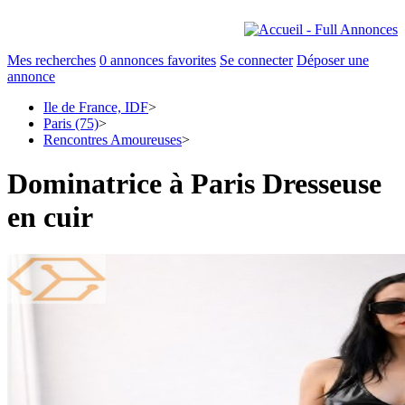
Mes recherches
0
annonces favorites
Se connecter
Déposer une
annonce
Ile de France, IDF
>
Paris (75)
>
Rencontres Amoureuses
>
Dominatrice à Paris Dresseuse
en cuir