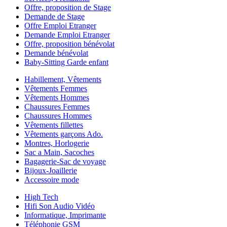
Offre, proposition de Stage
Demande de Stage
Offre Emploi Etranger
Demande Emploi Etranger
Offre, proposition bénévolat
Demande bénévolat
Baby-Sitting Garde enfant
Habillement, Vêtements
Vêtements Femmes
Vêtements Hommes
Chaussures Femmes
Chaussures Hommes
Vêtements fillettes
Vêtements garçons Ado.
Montres, Horlogerie
Sac a Main, Sacoches
Bagagerie-Sac de voyage
Bijoux-Joaillerie
Accessoire mode
High Tech
Hifi Son Audio Vidéo
Informatique, Imprimante
Téléphonie GSM