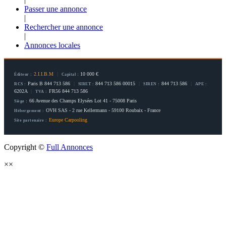
Passer une annonce
|
Rechercher une annonce
|
Annonces locales
2.I.I.B.M
|
10 000 €
Éditeur :
Capital :
Paris B 844 713 586
|
844 713 586 00015
|
844 713 586
|
RCS :
SIRET :
SIREN :
APE :
6202A
|
FR56 844 713 586
TVA :
66 Avenue des Champs Elysées Lot 41 - 75008 Paris
Siège :
OVH SAS - 2 rue Kellermann - 59100 Roubaix - France
Hébergement :
Europe Carpooling
Site partenaire :
Copyright ©
Full Annonces
×
×